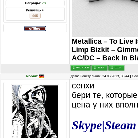
Награды:
78
Репутация:
965
Metallica – To Live 
Limp Bizkit – Gimm
AC/DC – Back in Bl
Nooniz
Дата: Понедельник, 24.06.2013, 08:44 | С
сенхи
бери те, которы
цена у них впол
Skype
|
Steam