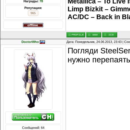
Metallica – To Live 
Награды:
78
Limp Bizkit – Gimm
Репутация:
965
AC/DC – Back in Bl
DoctorWho
Дата: Понедельник, 24.06.2013, 23:43 | С
Погляди SteelSer
нужно перепаять
Сообщений: 64