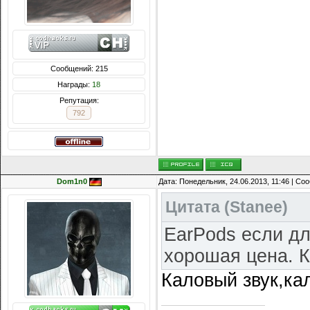
Сообщений: 215
Награды:
18
Репутация:
792
Dom1n0
Дата: Понедельник, 24.06.2013, 11:46 | С
Цитата
(
Stanee
)
EarPods если дл
хорошая цена. 
Каловый звук,ка