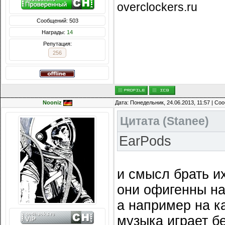
overclockers.ru
Сообщений: 503
Награды:
14
Репутация:
256
Nooniz
Дата: Понедельник, 24.06.2013, 11:57 | С
Цитата
(
Stanee
)
EarPods
и смысл брать и
они офигенны н
а например на к
музыка играет бе