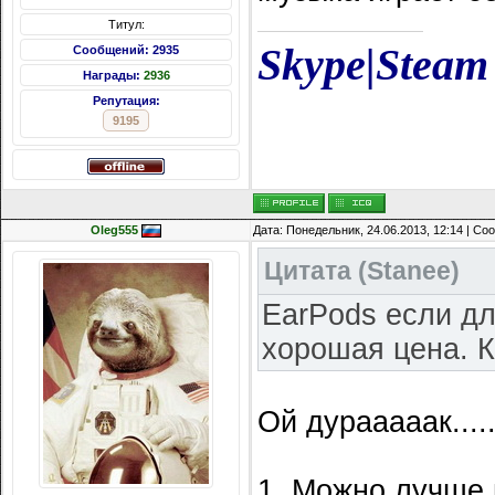
Титул:
Skype
|
Steam
Сообщений: 2935
Награды:
2936
Репутация:
9195
Oleg555
Дата: Понедельник, 24.06.2013, 12:14 | С
Цитата
(
Stanee
)
EarPods если дл
хорошая цена. 
Ой дурааааак......
1. Можно лучше 