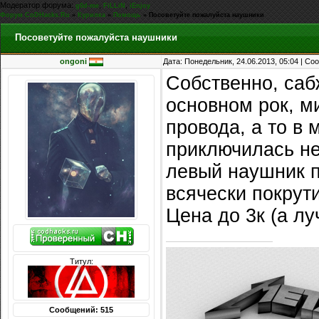
Модератор форума:
,
,
g0d-me
FiLLiN
iEnjoy
Форум CoDHacks.Ru
»
Курилка
»
Помощь
»
Посоветуйте пожалуйста наушники
Посоветуйте пожалуйста наушники
ongoni
Дата: Понедельник, 24.06.2013, 05:04 | С
Собственно, саб
основном рок, ми
провода, а то в
приключилась не
левый наушник п
всячески покрути
Цена до 3к (а л
Титул:
Сообщений: 515