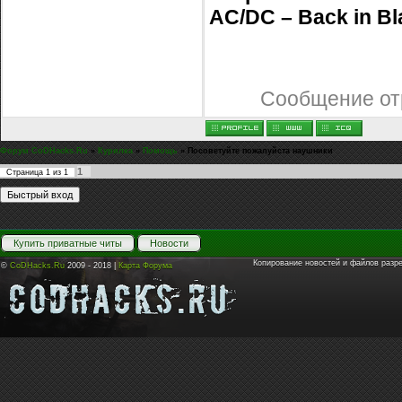
AC/DC – Back in Bl
Сообщение от
Форум CoDHacks.Ru
»
Курилка
»
Помощь
»
Посоветуйте пожалуйста наушники
1
Страница
1
из
1
Купить приватные читы
Новости
Копирование новостей и файлов разр
©
CoDHacks.Ru
2009 - 2018 |
Карта Форума