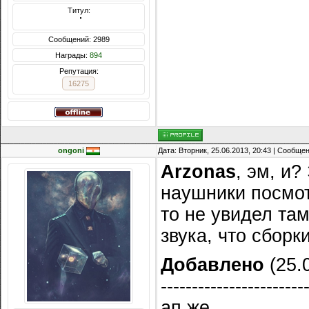
Титул:
  ̍̍̍̍̍̍̍̍̍̍̍̍̍̍̍̍̍̍̍̍̍̍̍̍̍̍̍̍̍̍̍̍̍̍̍̍̍̍̍̍̍̍̍̍̍̍
Сообщений: 2989
Награды:
894
Репутация:
16275
ongoni
Дата: Вторник, 25.06.2013, 20:43 | Сообще
Arzonas
, эм, и
наушники посмотр
то не увидел там
звука, что сборки
Добавлено
(25.0
-----------------------
ап же