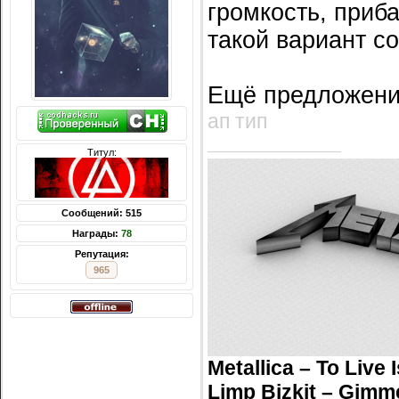
громкость, приба
такой вариант со
Ещё предложен
ап тип
Титул:
Сообщений: 515
Награды:
78
Репутация:
965
Metallica – To Live 
Limp Bizkit – Gimm