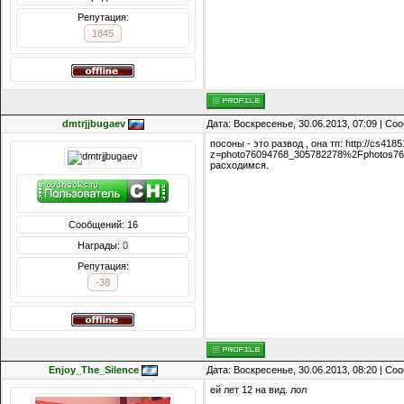
Репутация:
1845
dmtrjjbugaev
Дата: Воскресенье, 30.06.2013, 07:09 | С
посоны - это развод , она тп: http://cs41
z=photo76094768_305782278%2Fphotos76
расходимся.
Сообщений: 16
Награды:
0
Репутация:
-38
Enjoy_The_Silence
Дата: Воскресенье, 30.06.2013, 08:20 | С
ей лет 12 на вид. лол