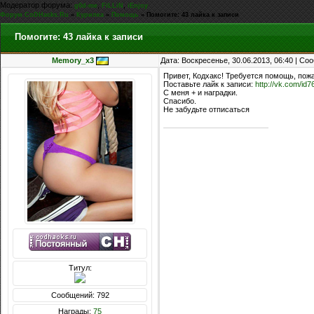
Модератор форума:
,
,
g0d-me
FiLLiN
iEnjoy
Форум CoDHacks.Ru
»
Курилка
»
Помощь
»
Помогите: 43 лайка к записи
Помогите: 43 лайка к записи
Memory_x3
Дата: Воскресенье, 30.06.2013, 06:40 | С
Привет, Кодхакс! Требуется помощь, пож
Поставьте лайк к записи:
http://vk.com/i
С меня + и наградки.
Спасибо.
Не забудьте отписаться
Титул:
Сообщений: 792
Награды:
75