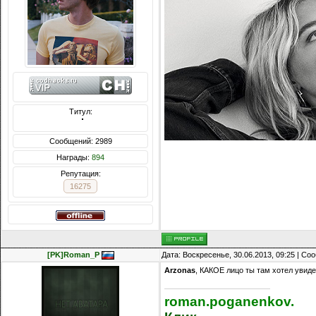
Титул:
  ̍̍̍̍̍̍̍̍̍̍̍̍̍̍̍̍̍̍̍̍̍̍̍̍̍̍̍̍̍̍̍̍̍̍̍̍̍̍̍̍̍̍̍̍̍̍
Сообщений: 2989
Награды:
894
Репутация:
16275
[PK]Roman_P
Дата: Воскресенье, 30.06.2013, 09:25 | С
Arzonas
, КАКОЕ лицо ты там хотел увиде
roman.poganenkov.