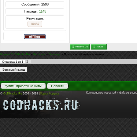
Сообщений: 2508
Награды:
1145
Репутация:
10487
Форум CoDHacks.Ru
»
Курилка
»
Помощь
»
Помогите: 43 лайка к записи
1
Страница
1
из
1
Купить приватные читы
Новости
Копирование новостей и файлов разр
©
CoDHacks.Ru
2009 - 2018 |
Карта Форума