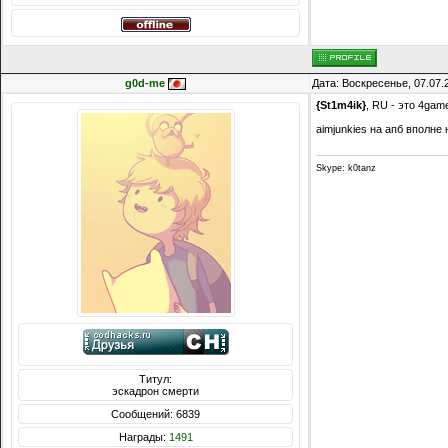
g0d-me
Дата: Воскресенье, 07.07.
{St1m4ik}
, RU - это 4game
aimjunkies на апб вполне
Skype: k0tanz
Титул:
эскадрон смерти
Сообщений: 6839
Награды:
1491