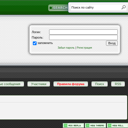
Логин:
Пароль:
запомнить
Забыл пароль
|
Регистрация
ые сообщения
·
Участники
·
Правила форума
·
Поиск
·
RSS