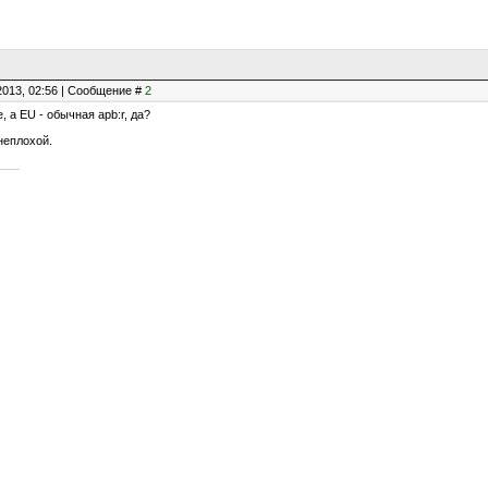
2013, 02:56 | Сообщение #
2
, а EU - обычная apb:r, да?
 неплохой.