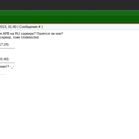
2013, 01:40 | Сообщение #
1
ля APB на RU сервере? Палятся ли они?
 сервер, тоже Undetected.
17:24)
------------
01:40)
------------
нает? -_-