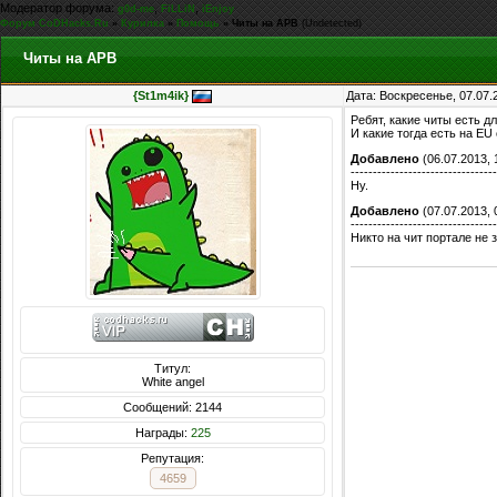
Модератор форума:
,
,
g0d-me
FiLLiN
iEnjoy
Форум CoDHacks.Ru
»
Курилка
»
Помощь
»
Читы на APB
(Undetected)
Читы на APB
{St1m4ik}
Дата: Воскресенье, 07.07.
Ребят, какие читы есть д
И какие тогда есть на EU
Добавлено
(06.07.2013, 
---------------------------------
Ну.
Добавлено
(07.07.2013, 
---------------------------------
Никто на чит портале не з
Титул:
White angel
Сообщений: 2144
Награды:
225
Репутация:
4659