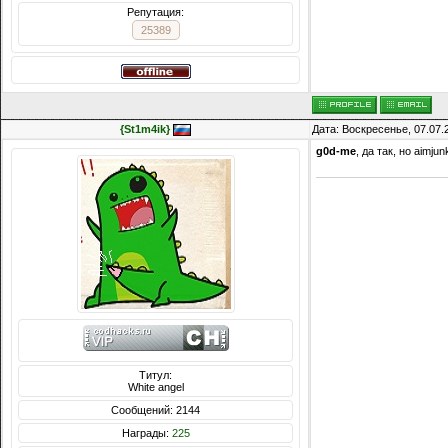
Репутация:
25389
{St1m4ik}
Дата: Воскресенье, 07.07.
g0d-me
, да так, но aimju
Титул:
White angel
Сообщений: 2144
Награды:
225