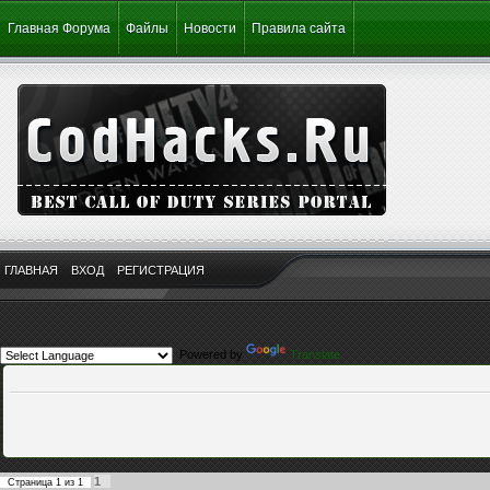
Главная Форума
Файлы
Новости
Правила сайта
ГЛАВНАЯ
ВХОД
РЕГИСТРАЦИЯ
Powered by
Translate
1
Страница
1
из
1