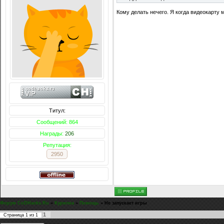
Кому делать нечего. Я когда видеокарту 
Титул:
Сообщений: 864
Награды:
206
Репутация:
2950
Форум CoDHacks.Ru
»
Курилка
»
Помощь
»
Не запускает игры
1
Страница
1
из
1