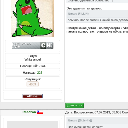
Обычно драйвера обновляют :|
Это дурачки так делают.
Цитата
(
FiLLiN
)
обычно, после замены какой-либо детали
Смотря какая деталь, но видеокарта к э
память полностью, то вроде не обязатель
Титул:
White angel
Сообщений: 2144
Награды:
225
Репутация:
4659
ReaZzon
Дата: Воскресенье, 07.07.2013, 03:05 | С
Цитата
(
{St1m4ik}
)
Это дурачки так делают.