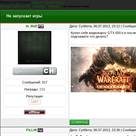
Модератор форума:
,
,
g0d-me
FiLLiN
iEnjoy
Форум CoDHacks.Ru
»
Курилка
»
Помощь
»
Не запускает игры
Не запускает игры
In_ReD
Дата: Суббота, 06.07.2013, 23:12 | Сообщ
Купил себе видеокарту GTX 650 ti и посл
подскажите что делать?
Сообщений: 317
Награды:
216
Репутация:
1457
FiLLiN
Дата: Суббота, 06.07.2013, 23:36 | Сообщ