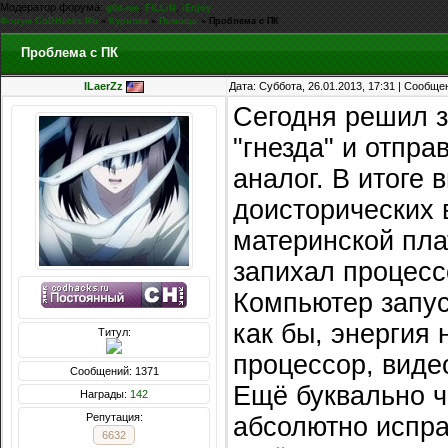
Модератор форума:
,
,
g0d-me
FiLLiN
iEnjoy
Форум CoDHacks.Ru
»
Курилка
»
Помощь
»
Проблема с ПК
Проблема с ПК
ILaerZz
Дата: Суббота, 26.01.2013, 17:31 | Сообщ
Сегодня решил з
"гнезда" и отпра
аналог. В итоге
доисторических 
материнской пла
запихал процесс
Компьютер запус
как бы, энергия 
Титул:
процессор, видео
Сообщений: 1371
Ещё буквально ча
Награды:
142
Репутация:
абсолютно испр
6632