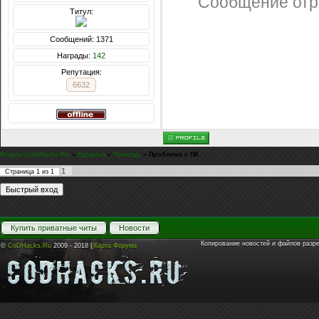
Сообщение отр
Титул:
Сообщений: 1371
Награды:
142
Репутация:
6632
Форум CoDHacks.Ru
»
Курилка
»
Помощь
»
Проблема с ПК
1
Страница
1
из
1
Купить приватные читы
Новости
Копирование новостей и файлов разр
©
CoDHacks.Ru
2009 - 2018 |
Карта Форума