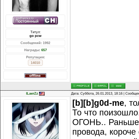
Титул:
go pcw
Сообщений: 1992
Награды:
657
Репутация:
14010
ILaerZz
Дата: Суббота, 26.01.2013, 18:16 | Сообщ
[b][b]g0d-me
, т
То что поизошло.
ОГОНЬ.. Раньше 
провода, короче о