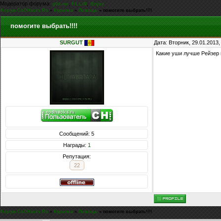
Модератор форума:
,
,
g0d-me
FiLLiN
iEnjoy
Форум CoDHacks.Ru
»
Курилка
»
Помощь
»
помогите выбрать!!!!
помогите выбрать!!!!
SURGUT
Дата: Вторник, 29.01.2013
Какие уши лучше Рейзер 
Сообщений: 5
Награды:
1
Репутация:
22
Форум CoDHacks.Ru
»
Курилка
»
Помощь
»
помогите выбрать!!!!