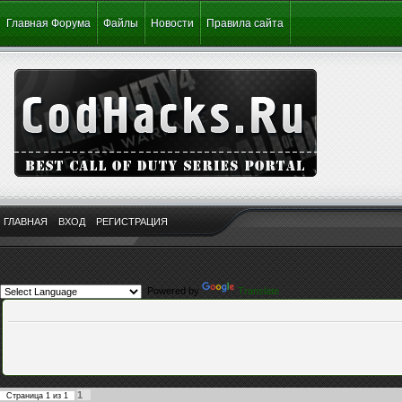
Главная Форума
Файлы
Новости
Правила сайта
ГЛАВНАЯ
ВХОД
РЕГИСТРАЦИЯ
Powered by
Translate
1
Страница
1
из
1