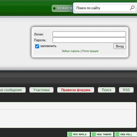
Логин:
Пароль:
запомнить
Забыл пароль
|
Регистрация
ые сообщения
·
Участники
·
Правила форума
·
Поиск
·
RSS