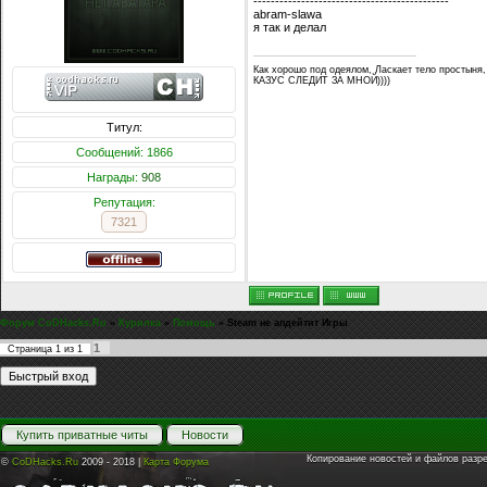
---------------------------------------------
abram-slawa
я так и делал
Как хорошо под одеялом, Ласкает тело простыня,
КАЗУС СЛЕДИТ ЗА МНОЙ))))
Титул:
Сообщений: 1866
Награды:
908
Репутация:
7321
Форум CoDHacks.Ru
»
Курилка
»
Помощь
»
Steam не апдейтит Игры
1
Страница
1
из
1
Купить приватные читы
Новости
Копирование новостей и файлов разр
©
CoDHacks.Ru
2009 - 2018 |
Карта Форума