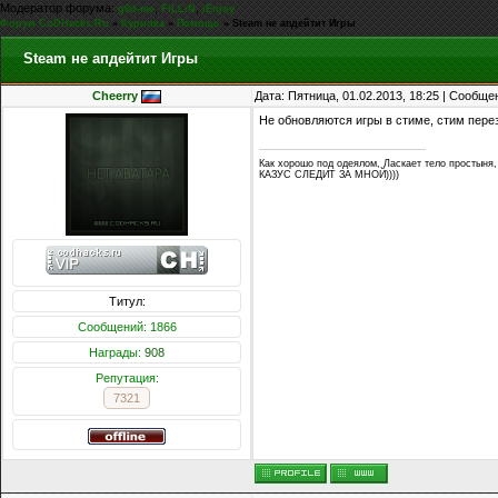
Модератор форума:
,
,
g0d-me
FiLLiN
iEnjoy
Форум CoDHacks.Ru
»
Курилка
»
Помощь
»
Steam не апдейтит Игры
Steam не апдейтит Игры
Cheerry
Дата: Пятница, 01.02.2013, 18:25 | Сообщ
Не обновляются игры в стиме, стим перез
Как хорошо под одеялом, Ласкает тело простыня,
КАЗУС СЛЕДИТ ЗА МНОЙ))))
Титул:
Сообщений: 1866
Награды:
908
Репутация:
7321