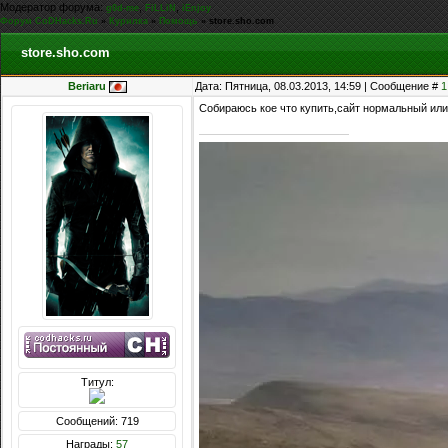
Модератор форума:
,
,
g0d-me
FiLLiN
iEnjoy
Форум CoDHacks.Ru
»
Курилка
»
Помощь
»
store.sho.com
store.sho.com
Beriaru
Дата: Пятница, 08.03.2013, 14:59 | Сообщение #
1
Собираюсь кое что купить,сайт нормальный или
Титул:
Сообщений: 719
Награды:
57