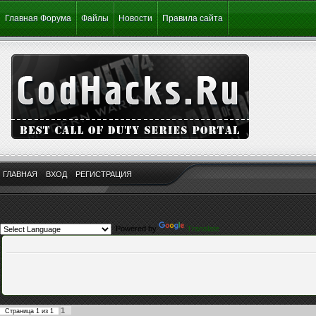
Главная Форума
Файлы
Новости
Правила сайта
ГЛАВНАЯ
ВХОД
РЕГИСТРАЦИЯ
Powered by
Translate
1
Страница
1
из
1