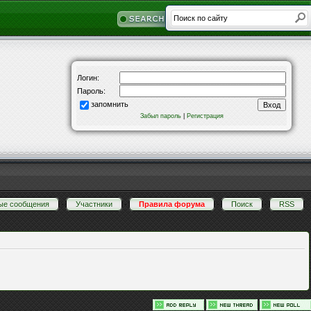
Логин:
Пароль:
запомнить
Забыл пароль
|
Регистрация
ые сообщения
·
Участники
·
Правила форума
·
Поиск
·
RSS