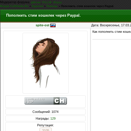
Модератор форума:
,
,
g0d-me
FiLLiN
iEnjoy
Форум CoDHacks.Ru
»
Курилка
»
Помощь
»
Пополнить стим кошелек через Paypal.
Пополнить стим кошелек через Paypal.
spite-ost
Дата: Воскресенье, 17.03.
Как пополнить стим коше
Сообщений: 1074
Награды:
129
Репутация:
3105