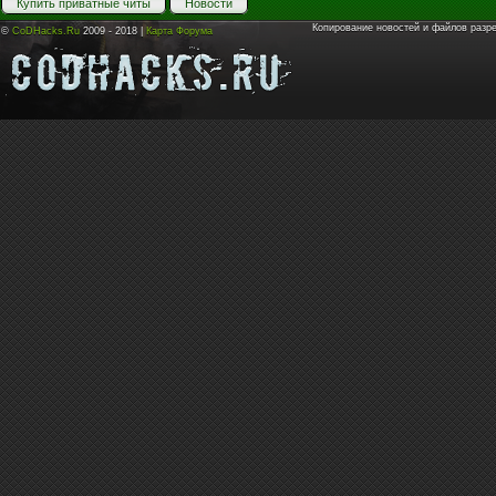
Купить приватные читы
Новости
Копирование новостей и файлов разр
©
CoDHacks.Ru
2009 - 2018 |
Карта Форума