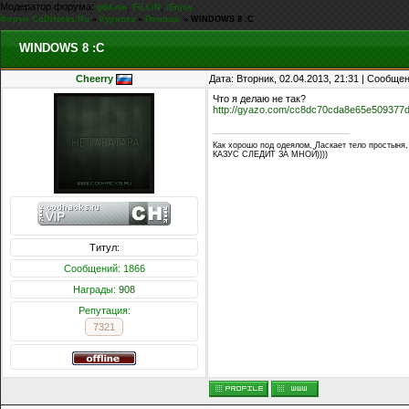
Модератор форума:
,
,
g0d-me
FiLLiN
iEnjoy
Форум CoDHacks.Ru
»
Курилка
»
Помощь
»
WINDOWS 8 :C
WINDOWS 8 :C
Cheerry
Дата: Вторник, 02.04.2013, 21:31 | Сообще
Что я делаю не так?
http://gyazo.com/cc8dc70cda8e65e509377
Как хорошо под одеялом, Ласкает тело простыня,
КАЗУС СЛЕДИТ ЗА МНОЙ))))
Титул:
Сообщений: 1866
Награды:
908
Репутация:
7321