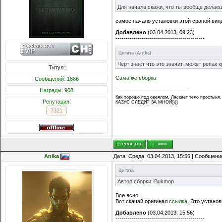
Для начала скажи, что ты вообще делае
самое начало установки этой сраной вин
Добавлено
(03.04.2013, 09:23)
---------------------------------------------
Цитата
(
Anika
)
Черт знает что это значит, может репак к
Титул:
Сама же сборка
Сообщений: 1866
Награды:
908
Как хорошо под одеялом, Ласкает тело простыня,
Репутация:
КАЗУС СЛЕДИТ ЗА МНОЙ))))
7321
Anika
Дата: Среда, 03.04.2013, 15:56 | Сообщени
Цитата
Автор сборки: Bukmop
Все ясно.
Вот скачай оригинал
ссылка
. Это устано
Добавлено
(03.04.2013, 15:56)
---------------------------------------------