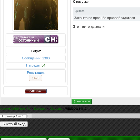
К тому же
Цитата
Закрыто по просьбе правообладателя
Это что-то да значит.
Титул:
Сообщений: 1303
Награды:
54
Репутация:
1475
Форум CoDHacks.Ru
»
Курилка
»
Помощь
»
WINDOWS 8 :C
1
Страница
1
из
1