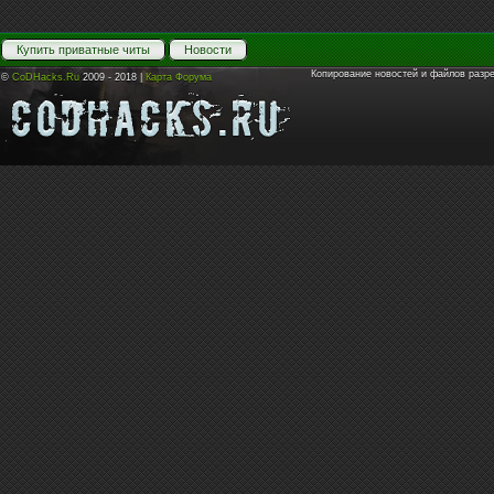
Купить приватные читы
Новости
Копирование новостей и файлов разр
©
CoDHacks.Ru
2009 - 2018 |
Карта Форума