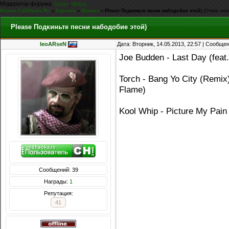
Модератор форума:
,
Casus
iEnjoy
Форум CoDHacks.Ru
»
Курилка
»
Музыка
»
Please Подкиньте песни набодобие этой)
(Очень хоч
Please Подкиньте песни набодобие этой)
leoARseN
Дата: Вторник, 14.05.2013, 22:57 | Сообще
Joe Budden - Last Day (feat
Torch - Bang Yo City (Remi
Flame)
Kool Whip - Picture My Pain
Сообщений: 39
Награды:
1
Репутация:
41