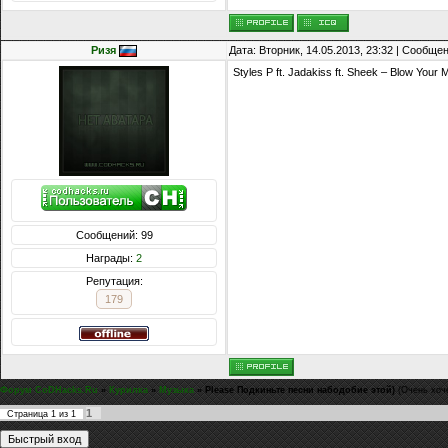
Ризя
Дата: Вторник, 14.05.2013, 23:32 | Сообще
Styles P ft. Jadakiss ft. Sheek – Blow Your 
Сообщений: 99
Награды:
2
Репутация:
179
Форум CoDHacks.Ru
»
Курилка
»
Музыка
»
Please Подкиньте песни набодобие этой)
(Очень хоч
1
Страница
1
из
1