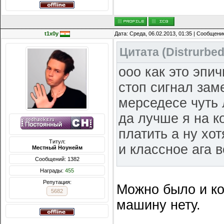
t1x0y
Дата: Среда, 06.02.2013, 01:35 | Сообщени
Цитата
(
Distrurbe
ооо как это эпич
стоп сигнал зам
мерседесе чуть 
да лучше я на к
платить а ну хо
Титул:
и классное ага в
Местный Ноунейм
Сообщений: 1382
Награды:
455
хотя я через 10 
Репутация:
Можно было и ко
5682
будете на бехах 
машину нету.