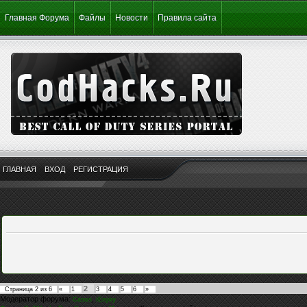
Главная Форума
Файлы
Новости
Правила сайта
ГЛАВНАЯ
ВХОД
РЕГИСТРАЦИЯ
2
Страница
2
из
6
«
1
3
4
5
6
»
Модератор форума:
,
Casus
iEnjoy