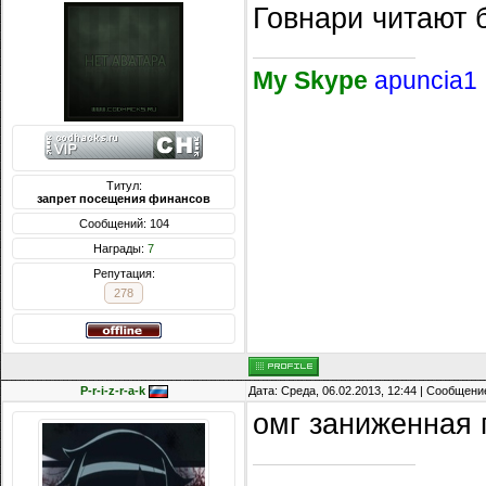
Говнари читают 
My Skype
apuncia1
Титул:
запрет посещения финансов
Сообщений: 104
Награды:
7
Репутация:
278
P-r-i-z-r-a-k
Дата: Среда, 06.02.2013, 12:44 | Сообщени
омг заниженная 