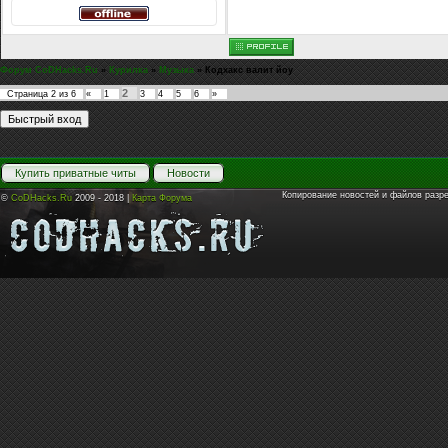
Форум CoDHacks.Ru
»
Курилка
»
Музыка
»
Кодхакс валит йоу
2
Страница
2
из
6
«
1
3
4
5
6
»
Купить приватные читы
Новости
Копирование новостей и файлов разр
©
CoDHacks.Ru
2009 - 2018 |
Карта Форума