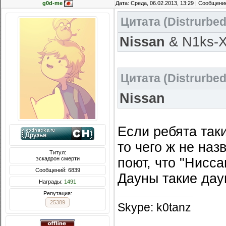
g0d-me
Дата: Среда, 06.02.2013, 13:29 | Сообщени
Цитата
(
Distrurbe
Nissan
& N1ks-X
Цитата
(
Distrurbe
Nissan
Если ребята так
то чего ж не наз
Титул:
эскадрон смерти
поют, что "Нисса
Сообщений: 6839
Дауны такие дау
Награды:
1491
Репутация:
25389
Skype: k0tanz