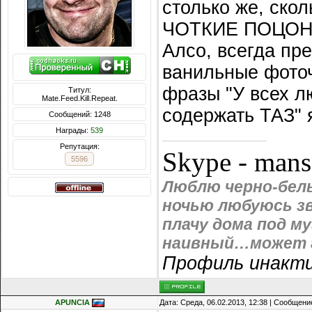
столько же, скол
ЧОТКИЕ ПОЦОНЫ
Алсо, всегда пре
ванильные фоточ
фразы "У всех л
Титул:
Mate.Feed.Kill.Repeat.
содержать ТАЗ" 
Сообщений: 1248
Награды:
539
Репутация:
Skype - man
5596
Люблю черно-белы
ночью любуюсь зв
плачу дома под м
наивный…может г
Профиль инакти
APUNCIA
Дата: Среда, 06.02.2013, 12:38 | Сообщени