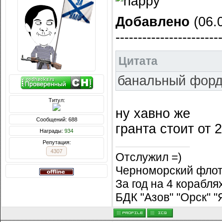
Добавлено
(06.0
-----------------------
Цитата
банальный форд
Титул:
ну хавно же
Сообщений: 688
гранта стоит от 
Награды:
934
Репутация:
4307
Отслужил =)
Черноморский флот
За год на 4 корабл
БДК "Азов" "Орск" 