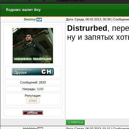
Форум CoDHacks.Ru
»
Курилка
»
Музыка
»
Кодхакс валит йоу
Кодхакс валит йоу
Destroy
Дата: Среда, 06.02.2013, 00:38 | Сообщени
Distrurbed
, пер
ну и запятых хо
Сообщений: 2633
Награды:
1190
Репутация:
10991
hhhhhhe
Дата: Среда, 06.02.2013, 01:11 | Сообщени