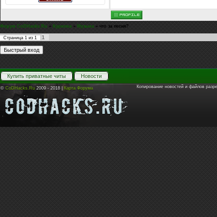
Форум CoDHacks.Ru
»
Курилка
»
Музыка
»
что за песня?
1
Страница
1
из
1
Купить приватные читы
Новости
Копирование новостей и файлов разр
©
CoDHacks.Ru
2009 - 2018 |
Карта Форума