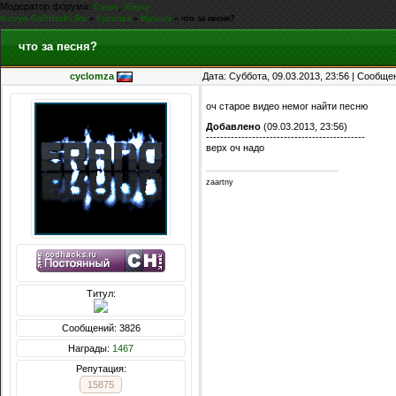
Модератор форума:
,
Casus
iEnjoy
Форум CoDHacks.Ru
»
Курилка
»
Музыка
»
что за песня?
что за песня?
cyclomza
Дата: Суббота, 09.03.2013, 23:56 | Сообщ
оч старое видео немог найти песню
Добавлено
(09.03.2013, 23:56)
---------------------------------------------
верх оч надо
zaartny
Титул:
Сообщений: 3826
Награды:
1467
Репутация:
15875