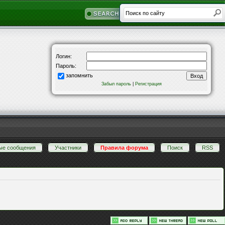
Логин:
Пароль:
запомнить
Забыл пароль
|
Регистрация
ые сообщения
·
Участники
·
Правила форума
·
Поиск
·
RSS