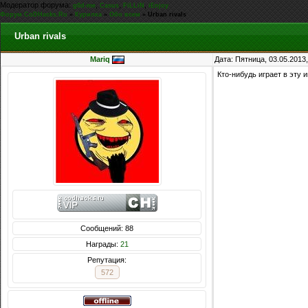
Модератор форума:
,
,
,
g0d-me
Casus
FiLLiN
iEnjoy
Форум CoDHacks.Ru
»
Курилка
»
Обо всем
»
Urban rivals
Urban rivals
Mariq
Дата: Пятница, 03.05.2013
Кто-нибудь играет в эту и
Сообщений: 88
Награды:
21
Репутация:
572