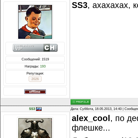
SS3
, ахахахах, 
Сообщений: 1519
Награды:
193
Репутация:
2026
SS3
Дата: Суббота, 18.05.2013, 14:40 | Сообщ
alex_cool
, по д
флешке...