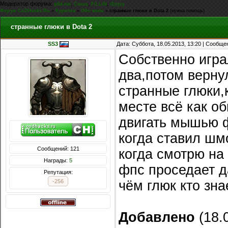
Модератор форума:
,
,
,
g0d-me
Casus
FiLLiN
iEnjoy
Форум CoDHacks.Ru
»
Курилка
»
Обо всем
»
странные глюки в Dota 2
(нужна помощь)
странные глюки в Dota 2
SS3
Дата: Суббота, 18.05.2013, 13:20 | Сообщ
Собственно игра
два,потом верну
странные глюки,
месте всё как о
двигать мышью ф
когда ставил шм
Сообщений: 121
когда смотрю на
Награды:
5
фпс проседает д
Репутация:
-256
чём глюк кто зна
Добавлено
(18.0