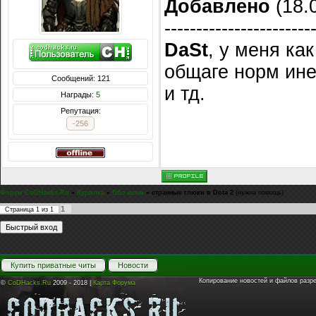
Добавлено
(18.0
-----------------------
DaSt
, у меня ка
общаге норм инет
Сообщений: 121
и тд.
Награды:
5
Репутация:
-256
Форум CoDHacks.Ru
»
Курилка
»
Обо всем
»
странные глюки в Dota 2
(нужна помощь)
1
Страница
1
из
1
Купить приватные читы
Новости
Копирование новостей и файлов разр
©
CoDHacks.Ru
2009 - 2018 |
Карта Форума