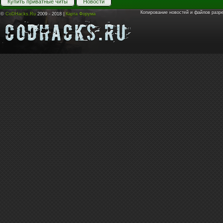
Купить приватные читы
Новости
Копирование новостей и файлов разр
©
CoDHacks.Ru
2009 - 2018 |
Карта Форума