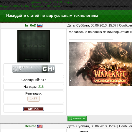
Модератор форума:
,
,
,
g0d-me
Casus
FiLLiN
iEnjoy
Форум CoDHacks.Ru
»
Курилка
»
Обо всем
»
Накидайте статей по виртуальным технологиям
Накидайте статей по виртуальным технологиям
In_ReD
Дата: Суббота, 08.06.2013, 15:37 | Сообщ
Желательно по oculus rift или перчаткам
Сообщений: 317
Награды:
216
Репутация:
1457
Desiree
Дата: Суббота, 08.06.2013, 15:39 | Сообщ