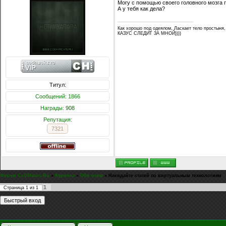
Могу с помощью своего головного мозга 
А у тебя как дела?
Как хорошо под одеялом, Ласкает тело простыня,
КАЗУС СЛЕДИТ ЗА МНОЙ))))
Титул:
Сообщений: 1866
Награды:
908
Репутация:
7321
Форум CoDHacks.Ru
»
Курилка
»
Обо всем
»
Накидайте статей по виртуальным технологиям
1
Страница
1
из
1