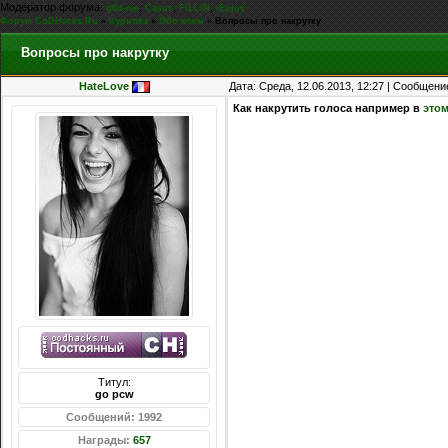
Модератор форума:
,
,
,
g0d-me
Casus
FiLLiN
iEnjoy
Форум CoDHacks.Ru
»
Курилка
»
Обо всем
»
Вопросы про накрутку
Вопросы про накрутку
HateLove
Дата: Среда, 12.06.2013, 12:27 | Сообщени
Как накрутить голоса например в
это
Титул:
go pcw
Сообщений: 1992
Награды:
657