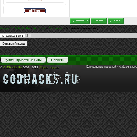
Форум CoDHacks.Ru
»
Курилка
»
Обо всем
»
Вопросы про накрутку
1
Страница
1
из
1
Купить приватные читы
Новости
Копирование новостей и файлов разр
©
CoDHacks.Ru
2009 - 2018 |
Карта Форума