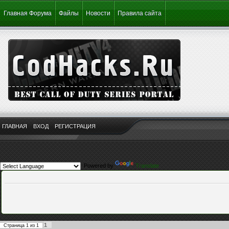
Главная Форума
Файлы
Новости
Правила сайта
ГЛАВНАЯ
ВХОД
РЕГИСТРАЦИЯ
Powered by
Translate
1
Страница
1
из
1