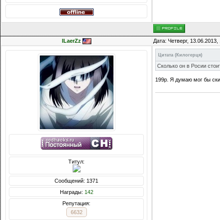
ILaerZz
Дата: Четверг, 13.06.2013
Цитата
(
Килогерця
)
Сколько он в Росии стои
199р. Я думаю мог бы ски
Титул:
Сообщений: 1371
Награды:
142
Репутация:
6632