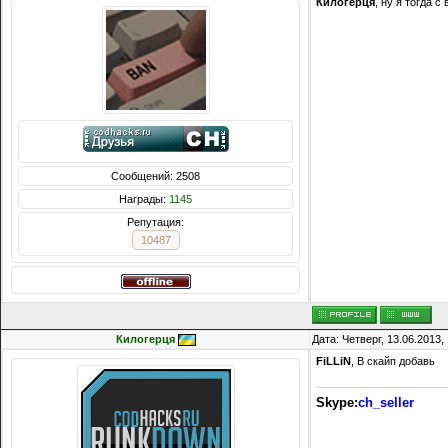
Килогерця
, ну я тогда с
Сообщений: 2508
Награды:
1145
Репутация:
10487
Килогерця
Дата: Четверг, 13.06.2013
FiLLiN
, В скайп добавь
Skype:
ch_seller