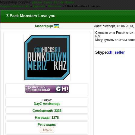
Модератор форума:
,
,
,
g0d-me
Casus
FiLLiN
iEnjoy
Форум CoDHacks.Ru
»
Курилка
»
Обо всем
»
3 Pack Monsters Love you
3 Pack Monsters Love you
Килогерця
Дата: Четверг, 13.06.2013
Сколько он в Росии стоит
P.S.
Могу купить со стим кош
Skype:
ch_seller
Титул:
DayZ Anchorage
Сообщений: 3336
Награды:
1278
Репутация:
12573