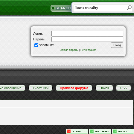
Логин:
Пароль:
запомнить
Забыл пароль
|
Регистрация
ые сообщения
·
Участники
·
Правила форума
·
Поиск
·
RSS