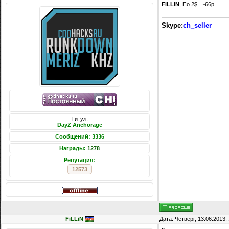
FiLLiN
, По 2$ . ~66р.
Skype:
ch_seller
Титул:
DayZ Anchorage
Сообщений: 3336
Награды:
1278
Репутация:
12573
FiLLiN
Дата: Четверг, 13.06.2013