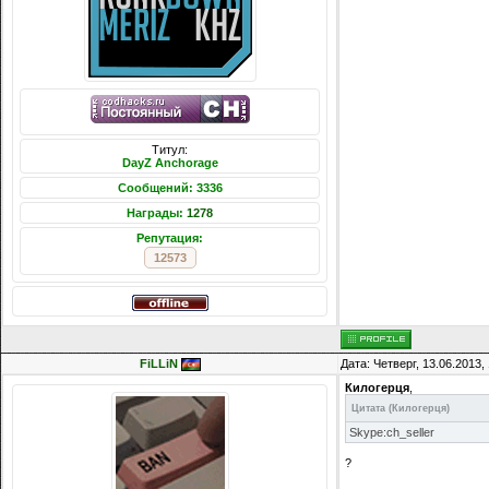
Титул:
DayZ Anchorage
Сообщений: 3336
Награды:
1278
Репутация:
12573
FiLLiN
Дата: Четверг, 13.06.2013
Килогерця
,
Цитата
(
Килогерця
)
Skype:ch_seller
?