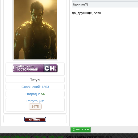
баян не?)
Да, дружище, баян.
Титул:
Сообщений: 1303
Награды:
54
Репутация:
1475
Форум CoDHacks.Ru
»
Курилка
»
Обо всем
»
Спор с тазодрочером
(баян не?)