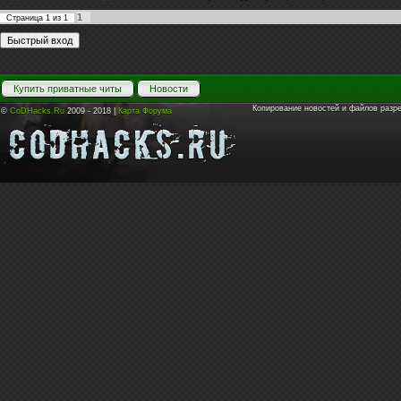
1
Страница
1
из
1
Купить приватные читы
Новости
Копирование новостей и файлов разр
©
CoDHacks.Ru
2009 - 2018 |
Карта Форума