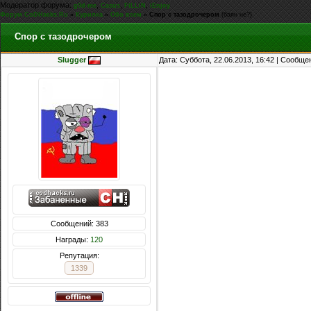
Модератор форума:
,
,
,
g0d-me
Casus
FiLLiN
iEnjoy
Форум CoDHacks.Ru
»
Курилка
»
Обо всем
»
Спор с тазодрочером
(баян не?)
Спор с тазодрочером
Slugger
Дата: Суббота, 22.06.2013, 16:42 | Сообщ
Сообщений: 383
Награды:
120
Репутация:
1339