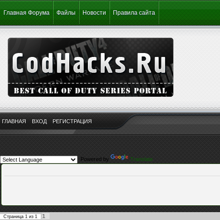
Главная Форума
Файлы
Новости
Правила сайта
ГЛАВНАЯ
ВХОД
РЕГИСТРАЦИЯ
Powered by
Translate
1
Страница
1
из
1