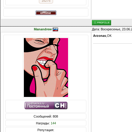
16275
Manandrew
Дата: Воскресенье, 23.06.
Arzonas
,ОК
Сообщений: 808
Награды:
144
Репутация: