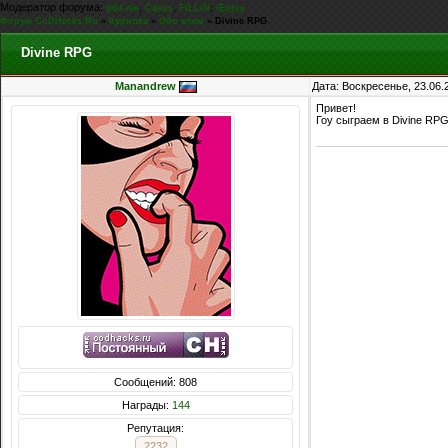
Модератор форума:
,
,
,
g0d-me
Casus
FiLLiN
iEnjoy
Форум CoDHacks.Ru
»
Курилка
»
Обо всем
»
Divine RPG
Divine RPG
Manandrew
Дата: Воскресенье, 23.06.
Привет!
Гоу сыграем в Divine RP
Сообщений: 808
Награды:
144
Репутация:
2232