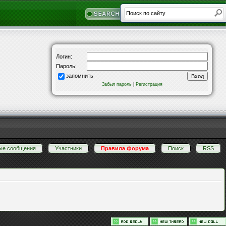
Логин:
Пароль:
запомнить
Забыл пароль
|
Регистрация
ые сообщения
·
Участники
·
Правила форума
·
Поиск
·
RSS