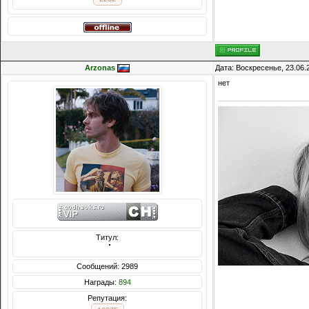
Arzonas
Дата: Воскресенье, 23.06.
нет
Титул:
  ̍̍̍̍̍̍̍̍̍̍̍̍̍̍̍̍̍̍̍̍̍̍̍̍̍̍̍̍̍̍̍̍̍̍̍̍̍̍̍̍̍̍̍̍̍̍
Сообщений: 2989
Награды:
894
Репутация: