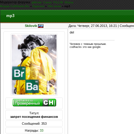
Модератор форума:
,
,
,
g0d-me
Casus
FiLLiN
iEnjoy
Форум CoDHacks.Ru
»
Курилка
»
Обо всем
»
mp3
mp3
Skilovik
Дата: Четверг, 27.06.2013, 16:21 | Сообще
del
Человек с темным прошлым.
codhacks это как google.
Титул:
запрет посещения финансов
Сообщений: 353
Награды:
33