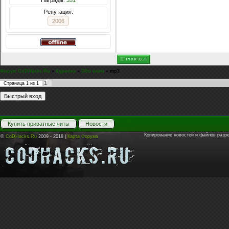
Награды:
351
Репутация:
2006
Форум CoDHacks.Ru
»
Курилка
»
Обо всем
»
mp3
1
Страница
1
из
1
Купить приватные читы
Новости
Копирование новостей и файлов разр
©
CoDHacks.Ru
2009 - 2018 |
Карта Форума