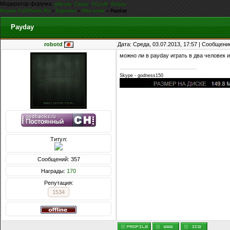
Модератор форума:
,
,
,
g0d-me
Casus
FiLLiN
iEnjoy
Форум CoDHacks.Ru
»
Курилка
»
Обо всем
»
Payday
Payday
robotd
Дата: Среда, 03.07.2013, 17:57 | Сообщени
можно ли в payday играть в два человек 
Skype - godness150
Титул:
Сообщений: 357
Награды:
170
Репутация:
1534