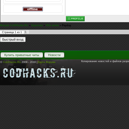
Форум CoDHacks.Ru
»
Курилка
»
Обо всем
»
Payday
1
Страница
1
из
1
Купить приватные читы
Новости
Копирование новостей и файлов разр
©
CoDHacks.Ru
2009 - 2018 |
Карта Форума