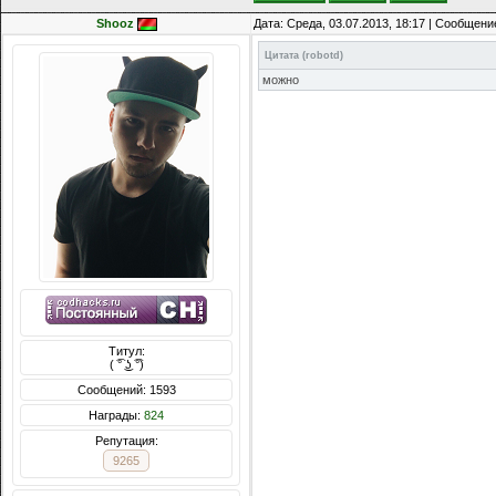
Shooz
Дата: Среда, 03.07.2013, 18:17 | Сообщени
Цитата
(
robotd
)
можно
Титул:
( ͡° ͜ʖ ͡°)
Сообщений: 1593
Награды:
824
Репутация:
9265