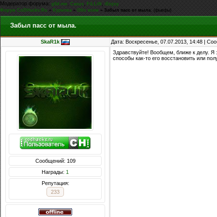
Модератор форума:
,
,
,
g0d-me
Casus
FiLLiN
iEnjoy
Форум CoDHacks.Ru
»
Курилка
»
Обо всем
»
Забыл пасс от мыла.
(фывфы)
Забыл пасс от мыла.
SkaR1k
Дата: Воскресенье, 07.07.2013, 14:48 | С
Здравствуйте! Вообщем, ближе к делу. Я 
способы как-то его восстановить или пол
Сообщений: 109
Награды:
1
Репутация:
233