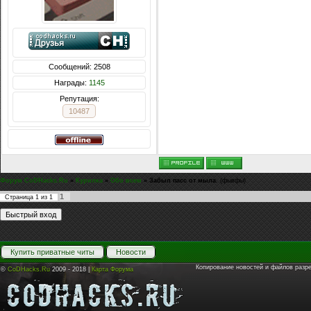
Сообщений: 2508
Награды:
1145
Репутация:
10487
Форум CoDHacks.Ru
»
Курилка
»
Обо всем
»
Забыл пасс от мыла.
(фывфы)
1
Страница
1
из
1
Купить приватные читы
Новости
Копирование новостей и файлов разр
©
CoDHacks.Ru
2009 - 2018 |
Карта Форума