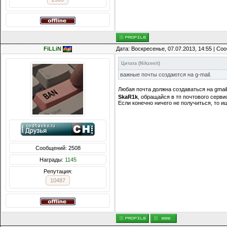
FiLLiN
Дата: Воскресенье, 07.07.2013, 14:55 | С
Цитата
(
Nikzenit
)
важные почты создаются на g-mail.
Любая почта должна создаваться на gmai
SkaR1k
, обращайся в тп почтового серви
Если конечно ничего не получиться, то и
Сообщений: 2508
Награды:
1145
Репутация:
10487