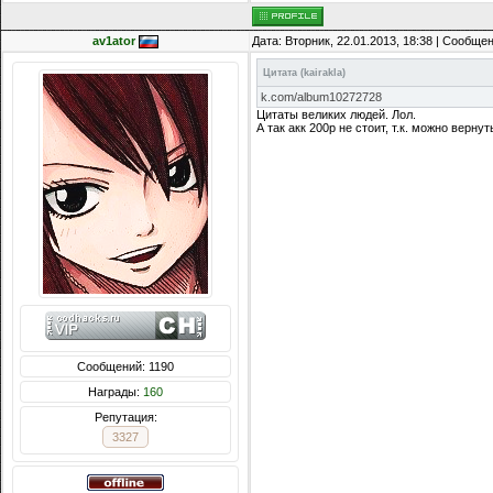
av1ator
Дата: Вторник, 22.01.2013, 18:38 | Сообще
Цитата
(
kairakla
)
k.com/album10272728
Цитаты великих людей. Лол.
А так акк 200р не стоит, т.к. можно вернут
Сообщений: 1190
Награды:
160
Репутация:
3327