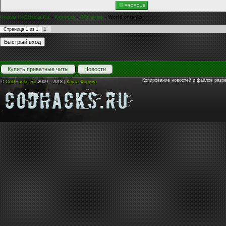
Форум CoDHacks.Ru
»
Курилка
»
Обо всем
»
World of tanks
1
Страница
1
из
1
Купить приватные читы
Новости
Копирование новостей и файлов разр
©
CoDHacks.Ru
2009 - 2018 |
Карта Форума