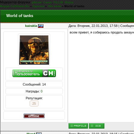
Модератор форума:
,
,
,
g0d-me
Casus
FiLLiN
iEnjoy
Форум CoDHacks.Ru
»
Курилка
»
Обо всем
»
World of tanks
World of tanks
kairakla
Дата: Вторник, 22.01.2013, 17:58 | Сообще
всем привет, я собираюсь продать аккаун
Сообщений: 14
Награды:
0
Репутация:
25