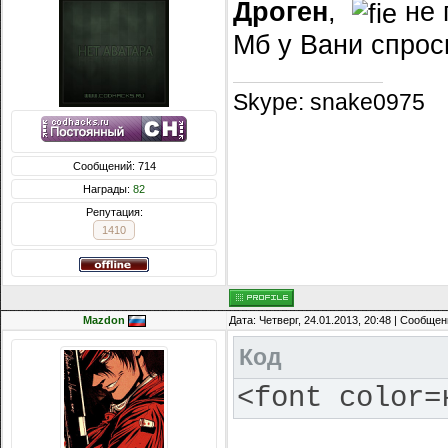
Дроген
,
не 
Мб у Вани спрос
Skype: snake0975
Сообщений: 714
Награды:
82
Репутация:
1410
Mazdon
Дата: Четверг, 24.01.2013, 20:48 | Сообще
Код
<font color=