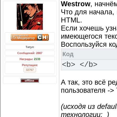
Westrow
, начнём
Что для начала,
HTML.
Если хочешь узн
имеющегося текст
Воспользуйся к
Титул:
Код
Сообщений: 2887
Награды:
2133
<b> </b>
Репутация:
32767
А так, это всё р
пользователя -> 
(исходя из defa
технологии:
)