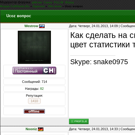
Модератор форума:
,
,
,
g0d-me
Casus
FiLLiN
iEnjoy
Форум CoDHacks.Ru
»
Курилка
»
Обо всем
»
Ucoz вопрос
Ucoz вопрос
Westrow
Дата: Четверг, 24.01.2013, 14:09 | Сообще
Как сделать на с
цвет статистики 
Skype: snake0975
Сообщений: 714
Награды:
82
Репутация:
1410
Nooniz
Дата: Четверг, 24.01.2013, 14:33 | Сообще