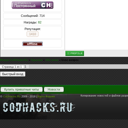
Сообщений: 714
Награды:
82
Репутация:
1410
Форум CoDHacks.Ru
»
Курилка
»
Обо всем
»
Ucoz вопрос
1
Страница
1
из
1
Купить приватные читы
Новости
Копирование новостей и файлов разр
©
CoDHacks.Ru
2009 - 2018 |
Карта Форума