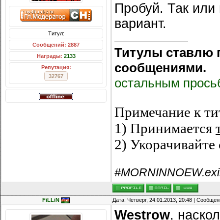
Пробуй. Так или
вариант.
Титул:
Сообщений: 2887
Титулы ставлю 
Награды:
2133
сообщениями.
Репутация:
32767
остальным просьб
Примечание к ти
1) Принимается
2) Укорачивайте 
#MORNINNOEW.exi
FiLLiN
Дата: Четверг, 24.01.2013, 20:48 | Сообще
Westrow
, наско