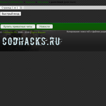
Форум CoDHacks.Ru
»
Курилка
»
Обо всем
»
point blank
(point blank)
1
Страница
1
из
1
Купить приватные читы
Новости
Копирование новостей и файлов разр
©
CoDHacks.Ru
2009 - 2018 |
Карта Форума