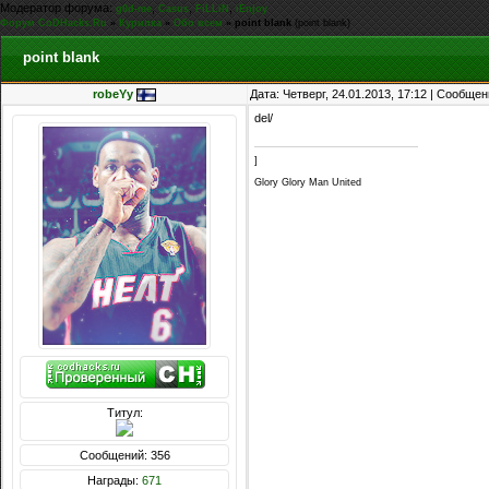
Модератор форума:
,
,
,
g0d-me
Casus
FiLLiN
iEnjoy
Форум CoDHacks.Ru
»
Курилка
»
Обо всем
»
point blank
(point blank)
point blank
robeYy
Дата: Четверг, 24.01.2013, 17:12 | Сообще
del/
]
Glory Glory Man United
Титул:
Сообщений: 356
Награды:
671