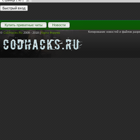
1
Страница
1
из
1
Купить приватные читы
Новости
Копирование новостей и файлов разр
©
CoDHacks.Ru
2009 - 2018 |
Карта Форума