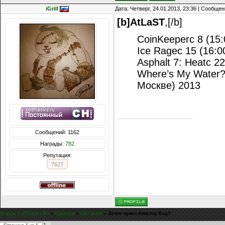
iGrill
Дата: Четверг, 24.01.2013, 23:36 | Сообще
[b]AtLaST
,[/b]
CoinKeeper
с 8 (15
Ice Rage
с 15 (16:
Asphalt 7: Heat
с 2
Where’s My Water
Москве) 2013
Сообщений: 1162
Награды:
782
Репутация:
7627
Форум CoDHacks.Ru
»
Курилка
»
Обо всем
»
Зачем нужен Аппстор Код?