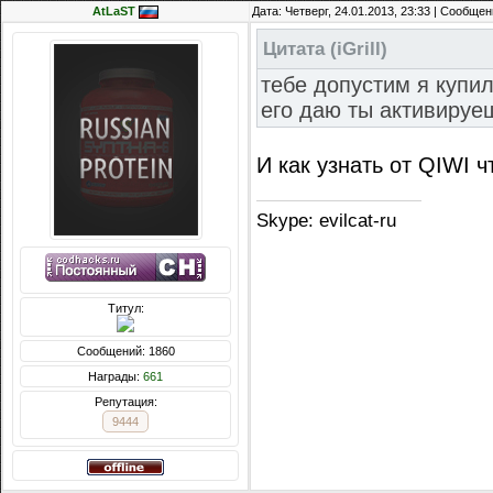
AtLaST
Дата: Четверг, 24.01.2013, 23:33 | Сообще
Цитата
(
iGrill
)
тебе допустим я купил
его даю ты активируеш
И как узнать от QIWI 
Skype: evilcat-ru
Титул:
Сообщений: 1860
Награды:
661
Репутация:
9444