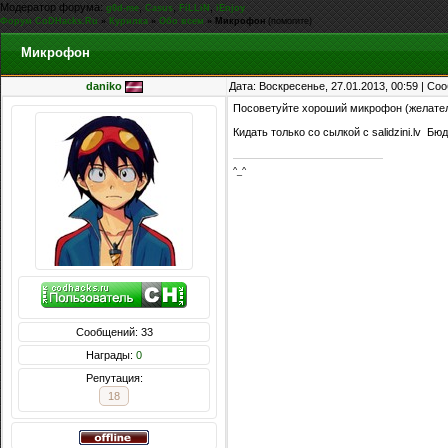
Модератор форума:
,
,
,
g0d-me
Casus
FiLLiN
iEnjoy
Форум CoDHacks.Ru
»
Курилка
»
Обо всем
»
Микрофон
(помогите)
Микрофон
daniko
Дата: Воскресенье, 27.01.2013, 00:59 | С
Посоветуйте хороший микрофон (желател
Кидать только со сылкой с salidzini.lv Б
^_^
Сообщений: 33
Награды:
0
Репутация:
18