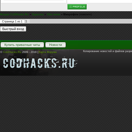
Форум CoDHacks.Ru
»
Курилка
»
Обо всем
»
Микрофон
(помогите)
1
Страница
1
из
1
Купить приватные читы
Новости
Копирование новостей и файлов разр
©
CoDHacks.Ru
2009 - 2018 |
Карта Форума