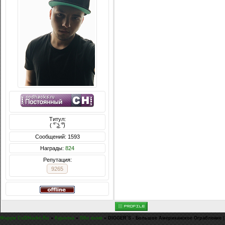
Титул:
( ͡° ͜ʖ ͡°)
Сообщений: 1593
Награды:
824
Репутация:
9265
Форум CoDHacks.Ru
»
Курилка
»
Обо всем
»
DIGGER`S - Большое Американское Ограбление