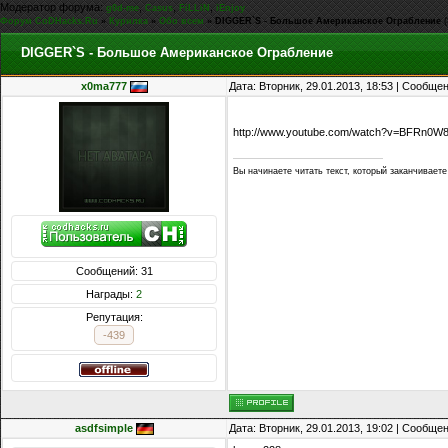
Модератор форума:
,
,
,
g0d-me
Casus
FiLLiN
iEnjoy
Форум CoDHacks.Ru
»
Курилка
»
Обо всем
»
DIGGER`S - Большое Американское Ограбление
DIGGER`S - Большое Американское Ограбление
x0ma777
Дата: Вторник, 29.01.2013, 18:53 | Сообще
http://www.youtube.com/watch?v=BFRn0W
Вы начинаете читать текст, который заканчиваете
Сообщений: 31
Награды:
2
Репутация:
-439
asdfsimple
Дата: Вторник, 29.01.2013, 19:02 | Сообще