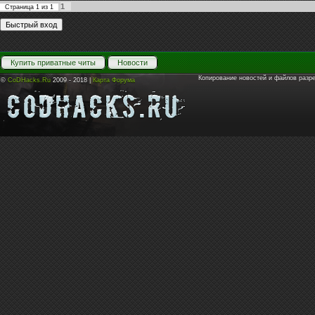
1
Страница
1
из
1
Купить приватные читы
Новости
Копирование новостей и файлов разр
©
CoDHacks.Ru
2009 - 2018 |
Карта Форума