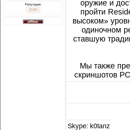
оружие и дос
Репутация:
пройти Reside
25389
высоком» уровн
одиночном р
ставшую тради
Мы также пр
скриншотов PC-
Skype: k0tanz