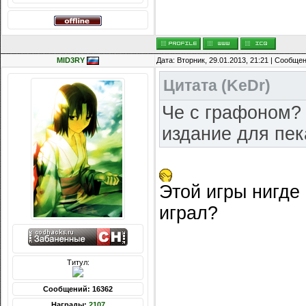
MID3RY
Дата: Вторник, 29.01.2013, 21:21 | Сообще
Цитата
(
KeDr
)
Че с графоном? 
издание для пек
Этой игры нигде
играл?
Титул:
Сообщений: 16362
Награды:
2107