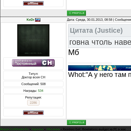
KeDr
Дата: Среда, 30.01.2013, 08:58 | Сообщени
Цитата
(
Justice
)
говна чтоль нав
Мб
Whot:"А у него там 
Титул:
Доктор всея CH
Сообщений: 508
Награды:
534
Репутация:
2286
Форум CoDHacks.Ru
»
Курилка
»
Обо всем
»
Resident Evil: Revelations выйдет на PC в мае