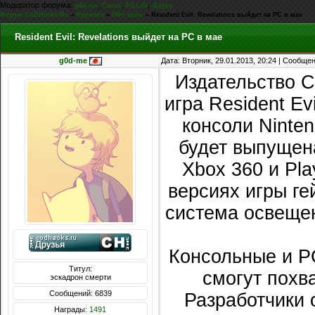
Модератор форума:
,
,
,
g0d-me
Casus
FiLLiN
iEnjoy
Форум CoDHacks.Ru
»
Курилка
»
Обо всем
»
Resident Evil: Revelations выйдет на PC в мае
Resident Evil: Revelations выйдет на PC в мае
g0d-me
Дата: Вторник, 29.01.2013, 20:24 | Сообще
Издательство C
игра Resident Ev
консоли Ninte
будет выпущен
Xbox 360 и Pla
версиях игры г
система освещен
Консольные и PC
Титул:
смогут похв
эскадрон смерти
Сообщений: 6839
Разработчики 
Награды:
1491