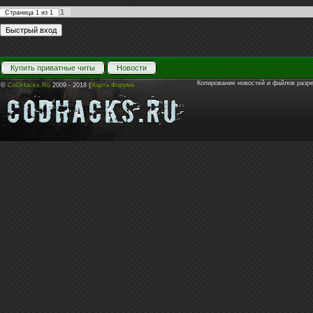
1
Страница
1
из
1
Купить приватные читы
Новости
Копирование новостей и файлов разр
©
CoDHacks.Ru
2009 - 2018 |
Карта Форума