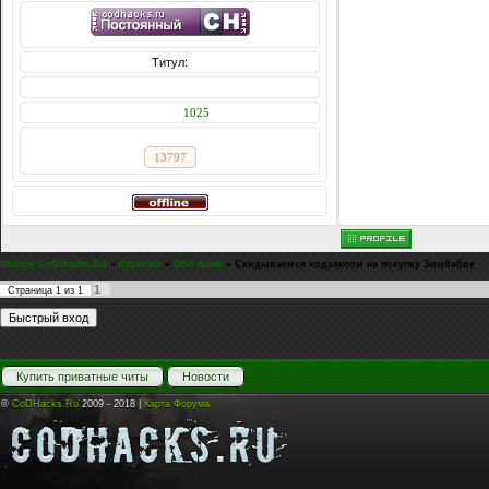
Титул:
Сообщений: 3035
Награды:
1025
Репутация:
13797
Форум CoDHacks.Ru
»
Курилка
»
Обо всем
»
Скидываемся кодхаксом на покупку Зимбабве
1
Страница
1
из
1
Купить приватные читы
Новости
©
CoDHacks.Ru
2009 - 2018 |
Карта Форума