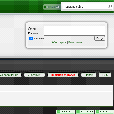
Логин:
Пароль:
запомнить
Забыл пароль
|
Регистрация
ые сообщения
·
Участники
·
Правила форума
·
Поиск
·
RSS