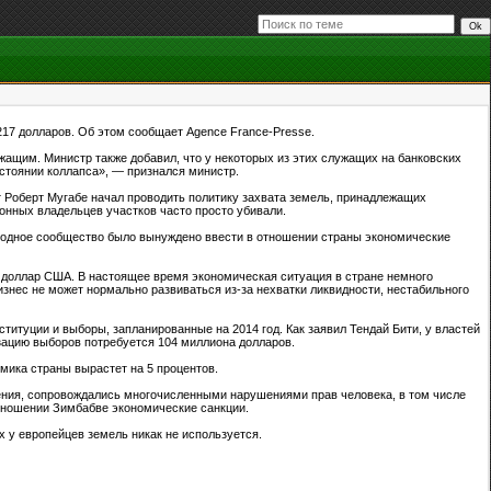
 217 долларов. Об этом сообщает Agence France-Presse.
жащим. Министр также добавил, что у некоторых из этих служащих на банковских
остоянии коллапса», — признался министр.
нт Роберт Мугабе начал проводить политику захвата земель, принадлежащих
онных владельцев участков часто просто убивали.
ародное сообщество было вынуждено ввести в отношении страны экономические
а доллар США. В настоящее время экономическая ситуация в стране немного
знес не может нормально развиваться из-за нехватки ликвидности, нестабильного
ституции и выборы, запланированные на 2014 год. Как заявил Тендай Бити, у властей
изацию выборов потребуется 104 миллиона долларов.
мика страны вырастет на 5 процентов.
ения, сопровождались многочисленными нарушениями прав человека, в том числе
тношении Зимбабве экономические санкции.
 у европейцев земель никак не используется.