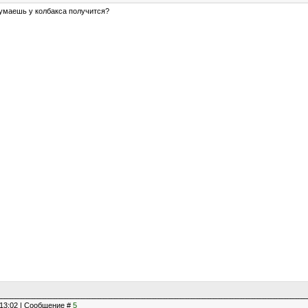
думаешь у колбакса получится?
, 13:02 | Сообщение #
5