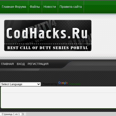
Главная Форума
Файлы
Новости
Правила сайта
ГЛАВНАЯ
ВХОД
РЕГИСТРАЦИЯ
Powered by
Translate
1
Страница
1
из
1