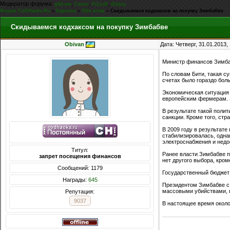
Модератор форума:
,
,
,
g0d-me
Casus
FiLLiN
iEnjoy
Форум CoDHacks.Ru
»
Курилка
»
Обо всем
»
Скидываемся кодхаксом на покупку Зимбабве
Скидываемся кодхаксом на покупку Зимбабве
Obivan
Дата: Четверг, 31.01.2013
Министр финансов Зимбабв
По словам Бити, такая с
счетах было гораздо бол
Экономическая ситуация 
европейским фермерам. З
В результате такой поли
санкции. Кроме того, ст
В 2009 году в результат
стабилизировалась, одна
электроснабжения и недо
Титул:
Ранее власти Зимбабве пр
запрет посещения финансов
нет другого выбора, кро
Сообщений: 1179
Государственный бюджет 
Награды:
645
Президентом Зимбабве с 
массовыми убийствами, г
Репутация:
9037
В настоящее время около