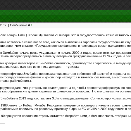
, 11:58 | Сообщение #
1
е Тендай Бити (Tendai Biti) заявил 29 января, что в государственной казне осталось
умма осталась в казне после того, как были выплачены зарплаты государственным слу
ьше денег, чем в казне. «Государственные финансы в настоящее время находятся в с
в Зимбабве начала резко ухудшаться с начала 2000-х годов, после того, как президе
емли перераспределялись в пользу ветеранов гражданской войны 1970-х годов, а зак
тики доверие инвесторов к Зимбабве снизилось, производство сократилось, а междун
рана лишилась важного источника доходов — туризма.
е гиперинфляции Зимбабве перестала пользоваться собственной валютой и перешла н
ко государственные финансы до сих пор находятся в тяжелом состоянии, а местный би
статка рабочей силы.
едупреждали, что у страны не хватит денег на то, чтобы провести референдум по кон
ме как обратиться к другим странам за финансовой помощью. По его словам, на орган
Зимбабве в 2013 году составляет 3,8 миллиарда долларов. Согласно прогнозам, эконо
1988 является Роберт Мугабе. Реформы, которые он проводил с начала своего правл
рабежами и насилием по расовому признаку. Страны ЕС и США в 2002 году ввели в о
 90 процентов населения страны остаются безработными, а большая часть отобранных