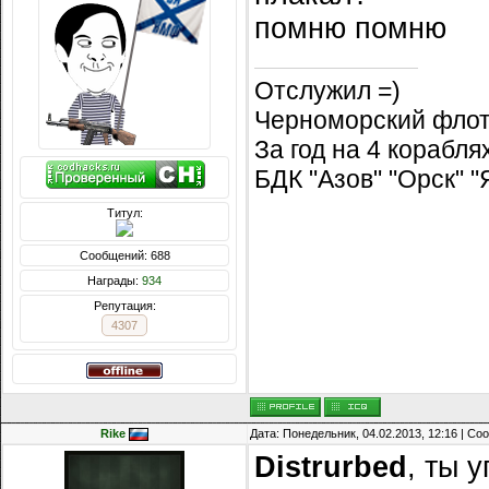
помню помню
Отслужил =)
Черноморский флот
За год на 4 корабл
БДК "Азов" "Орск" 
Титул:
Сообщений: 688
Награды:
934
Репутация:
4307
Rike
Дата: Понедельник, 04.02.2013, 12:16 | С
Distrurbed
, ты у