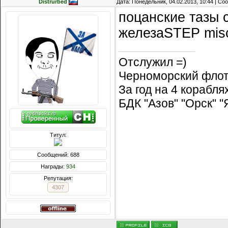
Distrurbed
Дата: Понедельник, 04.02.2013, 10:44 | С
поцанские тазы с
железаSTEP mis
Отслужил =)
Черноморский флот
За год на 4 корабл
БДК "Азов" "Орск" 
Титул:
Сообщений: 688
Награды:
934
Репутация:
4307