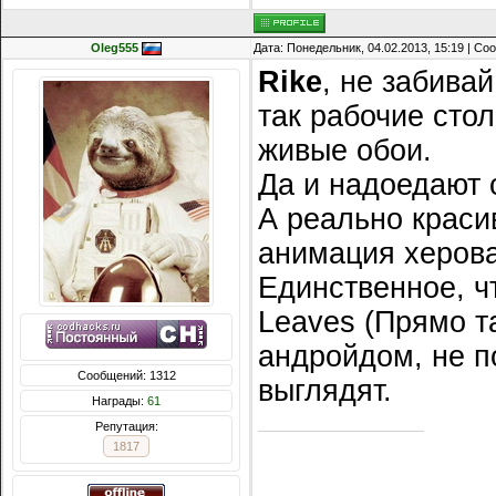
Oleg555
Дата: Понедельник, 04.02.2013, 15:19 | С
Rike
, не забива
так рабочие сто
живые обои.
Да и надоедают 
А реально краси
анимация херовая
Единственное, чт
Leaves (Прямо т
андройдом, не п
Сообщений: 1312
выглядят.
Награды:
61
Репутация:
1817