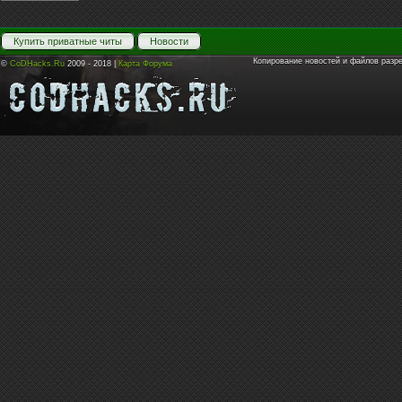
Купить приватные читы
Новости
Копирование новостей и файлов разр
©
CoDHacks.Ru
2009 - 2018 |
Карта Форума