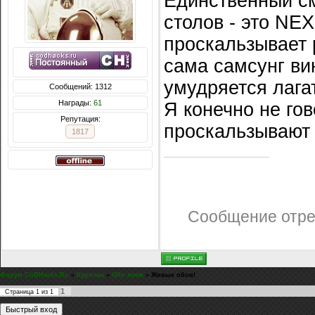
Единственный см
столов - это NE
проскальзывает р
сама самсунг вин
умудряется лагат
Сообщений: 1312
Награды:
61
Я конечно не гов
Репутация:
проскальзывают 
1817
Сообщение отр
Форум CoDHacks.Ru
»
Курилка
»
Обо всем
»
Живые обои!
1
Страница
1
из
1