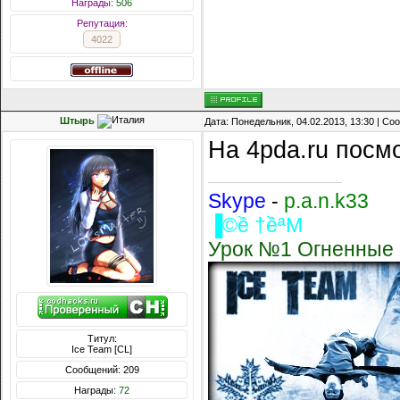
Награды:
506
Репутация:
4022
Штырь
Дата: Понедельник, 04.02.2013, 13:30 | С
На 4pda.ru посм
Skype
-
p.a.n.k33
▐©ề †ềªM
Урок №1 Огненные 
Титул:
Ice Team [CL]
Сообщений: 209
Награды:
72