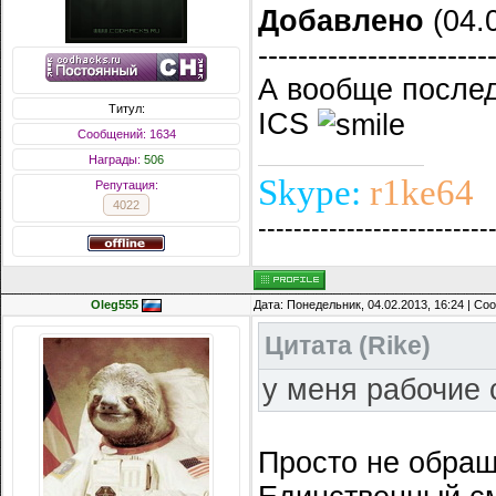
Добавлено
(04.0
-----------------------
А вообще послед
Титул:
ICS
Сообщений: 1634
Награды:
506
Skype:
r1ke64
Репутация:
4022
--------------------------
Oleg555
Дата: Понедельник, 04.02.2013, 16:24 | С
Цитата
(
Rike
)
у меня рабочие
Просто не обра