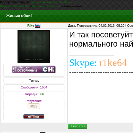
Модератор форума:
,
,
,
g0d-me
Casus
FiLLiN
iEnjoy
Форум CoDHacks.Ru
»
Курилка
»
Обо всем
»
Живые обои!
Живые обои!
Rike
Дата: Понедельник, 04.02.2013, 08:20 | С
И так посоветуйт
нормального най
Skype:
r1ke64
--------------------------
Титул:
Сообщений: 1634
Награды:
506
Репутация:
4022