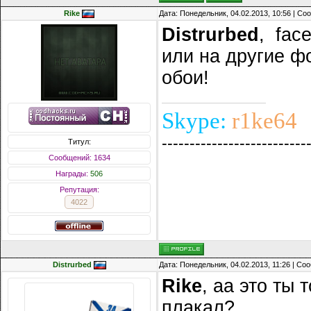
Rike
Дата: Понедельник, 04.02.2013, 10:56 | С
Distrurbed
, fac
или на другие ф
обои!
Skype:
r1ke64
--------------------------
Титул:
Сообщений: 1634
Награды:
506
Репутация:
4022
Distrurbed
Дата: Понедельник, 04.02.2013, 11:26 | С
Rike
, аа это ты 
плакал?