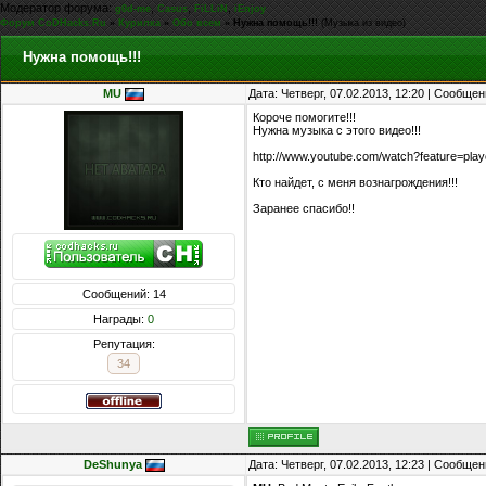
Модератор форума:
,
,
,
g0d-me
Casus
FiLLiN
iEnjoy
Форум CoDHacks.Ru
»
Курилка
»
Обо всем
»
Нужна помощь!!!
(Музыка из видео)
Нужна помощь!!!
MU
Дата: Четверг, 07.02.2013, 12:20 | Сообще
Короче помогите!!!
Нужна музыка с этого видео!!!
http://www.youtube.com/watch?feature=p
Кто найдет, с меня вознагрождения!!!
Заранее спасибо!!
Сообщений: 14
Награды:
0
Репутация:
34
DeShunya
Дата: Четверг, 07.02.2013, 12:23 | Сообще