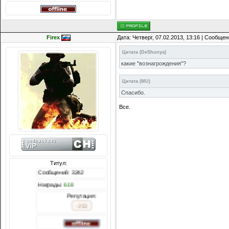
Firex
Дата: Четверг, 07.02.2013, 13:16 | Сообще
Цитата
(
DeShunya
)
какие "вознагрождения"?
Цитата
(
MU
)
Спасибо.
Все.
Титул:
ообщений: 3242
аграды:
618
Репутация:
-213