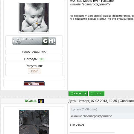
MU
, Bad Meets Evil - Fastlane
и какие "вознагрождения"?
Не просите у Бога легкой жизни, просите чтобы о
Я в принципе всегда считал что эта страна говно
Сообщений: 327
Награды:
116
Репутация:
1952
DGALIL
Дата: Четверг, 07.02.2013, 12:35 | Сообще
Цитата
(
DeShunya
)
и какие "вознагрождения"?
это секрет