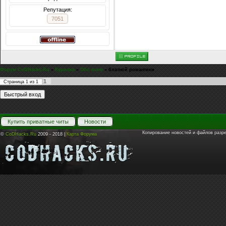
Репутация:
7051
Форум CoDHacks.Ru
»
Курилка
»
Обо всем
»
блатной романтики
1
Страница
1
из
1
Купить приватные читы
Новости
Копирование новостей и файлов разр
©
CoDHacks.Ru
2009 - 2018 |
Карта Форума