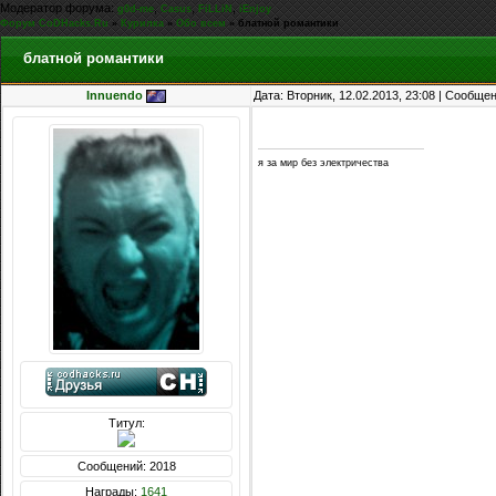
Модератор форума:
,
,
,
g0d-me
Casus
FiLLiN
iEnjoy
Форум CoDHacks.Ru
»
Курилка
»
Обо всем
»
блатной романтики
блатной романтики
Innuendo
Дата: Вторник, 12.02.2013, 23:08 | Сообще
я за мир без электричества
Титул:
Сообщений: 2018
Награды:
1641