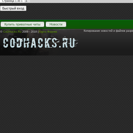
1
Страница
1
из
1
Купить приватные читы
Новости
Копирование новостей и файлов разр
©
CoDHacks.Ru
2009 - 2018 |
Карта Форума