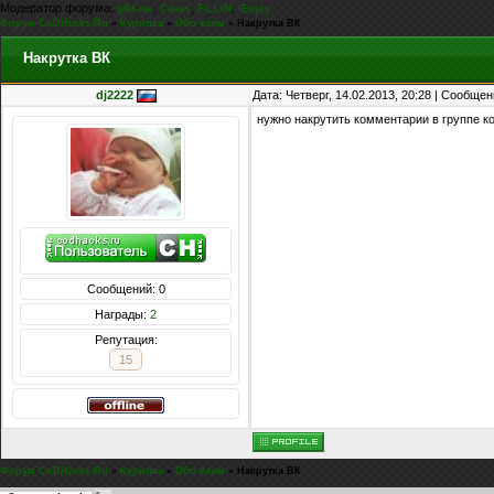
Модератор форума:
,
,
,
g0d-me
Casus
FiLLiN
iEnjoy
Форум CoDHacks.Ru
»
Курилка
»
Обо всем
»
Накрутка ВК
Накрутка ВК
dj2222
Дата: Четверг, 14.02.2013, 20:28 | Сообще
нужно накрутить комментарии в группе к
Сообщений: 0
Награды:
2
Репутация:
15
Форум CoDHacks.Ru
»
Курилка
»
Обо всем
»
Накрутка ВК