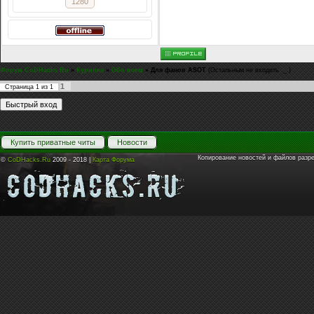
1280
Форум CoDHacks.Ru
»
Курилка
»
Обо всем
»
Для фанов ASOT
(Остальным не входить ._.)
1
Страница
1
из
1
Купить приватные читы
Новости
Копирование новостей и файлов разр
©
CoDHacks.Ru
2009 - 2018 |
Карта Форума