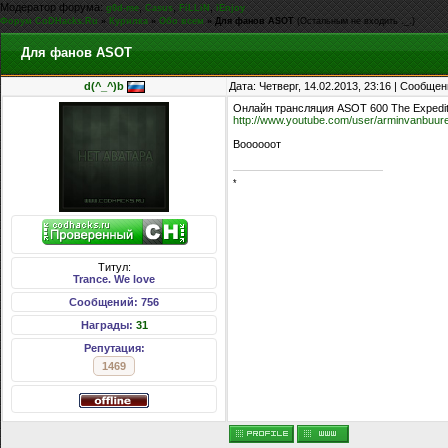
Модератор форума:
,
,
,
g0d-me
Casus
FiLLiN
iEnjoy
Форум CoDHacks.Ru
»
Курилка
»
Обо всем
»
Для фанов ASOT
(Остальным не входить ._.)
Для фанов ASOT
d(^_^)b
Дата: Четверг, 14.02.2013, 23:16 | Сообще
Онлайн трансляция ASOT 600 The Expediti
http://www.youtube.com/user/arminvanbuu
Воооооот
*
Титул:
Trance. We love
Сообщений: 756
Награды:
31
Репутация:
1469