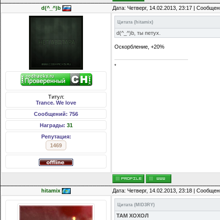
d(^_^)b
Дата: Четверг, 14.02.2013, 23:17 | Сообще
Цитата
(
hitamix
)
d(^_^)b, ты петух.
Оскорбление, +20%
*
Титул:
Trance. We love
Сообщений: 756
Награды:
31
Репутация:
1469
hitamix
Дата: Четверг, 14.02.2013, 23:18 | Сообще
Цитата
(
MID3RY
)
ТАМ ХОХОЛ