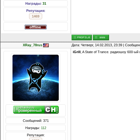
Награды:
31
Репутация:
1469
XRay_78rus
Дата: Четверг, 14.02.2013, 23:39 | Сообще
iGrill
, A State of Trance. радиошоу 600-ый
Сообщений: 371
Награды:
112
Репутация: