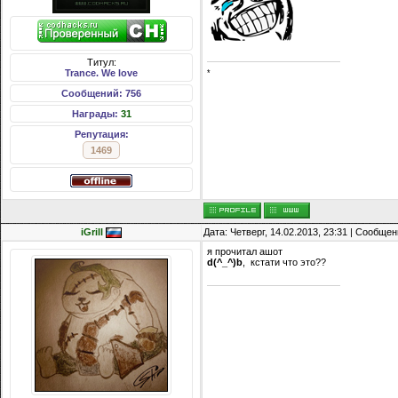
Титул:
Trance. We love
*
Сообщений: 756
Награды:
31
Репутация:
1469
iGrill
Дата: Четверг, 14.02.2013, 23:31 | Сообще
я прочитал ашот
d(^_^)b
, кстати что это??