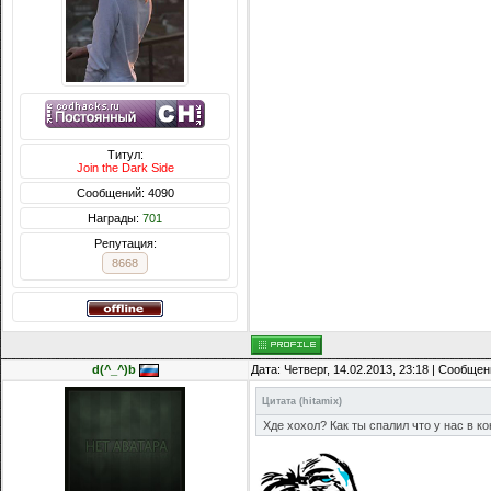
Титул:
Join the Dark Side
Сообщений: 4090
Награды:
701
Репутация:
8668
d(^_^)b
Дата: Четверг, 14.02.2013, 23:18 | Сообще
Цитата
(
hitamix
)
Хде хохол? Как ты спалил что у нас в к