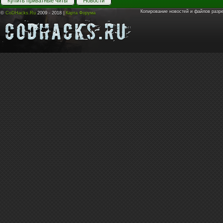
Купить приватные читы
Новости
Копирование новостей и файлов разр
©
CoDHacks.Ru
2009 - 2018 |
Карта Форума