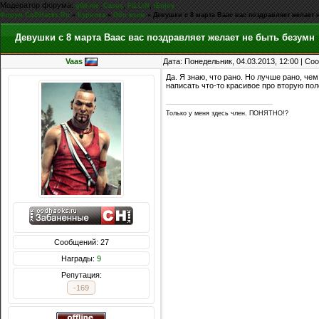
Модератор форума:
,
,
,
g0d-me
Casus
FiLLiN
iEnjoy
Форум CoDHacks.Ru
»
Курилка
»
Обо всем
»
Девушки с 8 марта Ваас вас поздравляет желает 
Девушки с 8 марта Ваас вас поздравляет желает не быть безумн
Vaas
Дата: Понедельник, 04.03.2013, 12:00 | С
Да. Я знаю, что рано. Но лучше рано, че
написать что-то красивое про вторую пол
Только у меня здесь член. ПОНЯТНО!?
Сообщений: 27
Награды:
9
Репутация:
-169