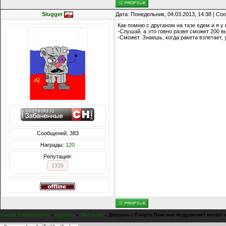
Slugger
Дата: Понедельник, 04.03.2013, 14:38 | С
Как помню с друганом на тазе едем и я у
-Слушай, а это говно разве сможет 200 
-Сможет. Знаешь, когда ракета взлетает, 
Сообщений: 383
Награды:
120
Репутация:
1339
Форум CoDHacks.Ru
»
Курилка
»
Обо всем
»
Девушки с 8 марта Ваас вас поздравляет желает 