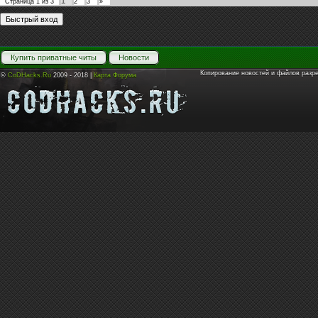
1
Страница
1
из
3
2
3
»
Купить приватные читы
Новости
Копирование новостей и файлов разр
©
CoDHacks.Ru
2009 - 2018 |
Карта Форума