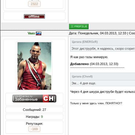
2322
Vaas
Дата: Понедельник, 04.03.2013, 12:33 | С
Цитата
(
ENERGzR
)
Этот диструрбя, я надеюсь, скоро сгорит
Я как раз тазы минирую.
Добавлено
(04.03.2013, 12:33)
---------------------------------------------
Цитата
(
Chev0
)
Эм... 4 дня еще.
Через 4 дня шкура диструби будет колых
Только у меня здесь член. ПОНЯТНО!?
Сообщений: 27
Награды:
9
Репутация:
-169