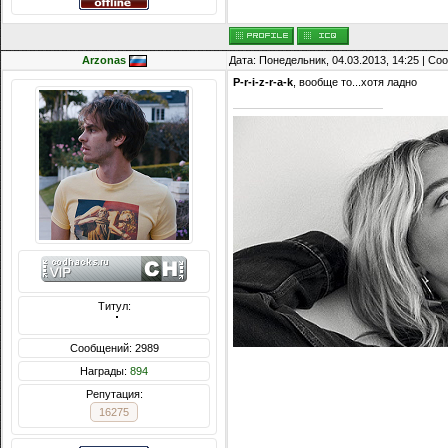
Arzonas
Дата: Понедельник, 04.03.2013, 14:25 | С
P-r-i-z-r-a-k
, вообще то...хотя ладно
Титул:
  ̍̍̍̍̍̍̍̍̍̍̍̍̍̍̍̍̍̍̍̍̍̍̍̍̍̍̍̍̍̍̍̍̍̍̍̍̍̍̍̍̍̍̍̍̍̍
Сообщений: 2989
Награды:
894
Репутация:
16275