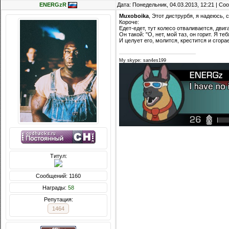
ENERGzR
Дата: Понедельник, 04.03.2013, 12:21 | С
Muxoboika
, Этот диструрбя, я надеюсь, 
Короче:
Едет-едет, тут колесо отваливается, двиг
Он такой: "О, нет, мой таз, он горит. Я теб
И целует его, молится, крестится и сгорае
My skype: san4es199
Титул:
Сообщений: 1160
Награды:
58
Репутация:
1464