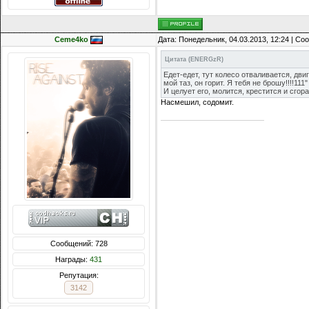
Ceme4ko
Дата: Понедельник, 04.03.2013, 12:24 | С
Цитата
(
ENERGzR
)
Едет-едет, тут колесо отваливается, двиг
мой таз, он горит. Я тебя не брошу!!!!111"
И целует его, молится, крестится и сгора
Насмешил, содомит.
Сообщений: 728
Награды:
431
Репутация:
3142