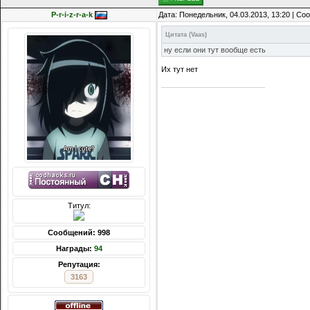
P-r-i-z-r-a-k
Дата: Понедельник, 04.03.2013, 13:20 | С
Цитата
(
Vaas
)
ну если они тут вообще есть
Их тут нет
Титул:
Сообщений: 998
Награды:
94
Репутация:
3163