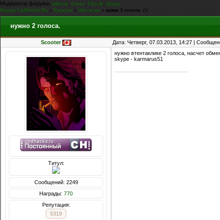
Модератор форума:
,
,
,
g0d-me
Casus
FiLLiN
iEnjoy
Форум CoDHacks.Ru
»
Курилка
»
Обо всем
»
нужно 2 голоса.
(1)
нужно 2 голоса.
Scooter
Дата: Четверг, 07.03.2013, 14:27 | Сообще
нужно втентаклике 2 голоса, насчет обме
skype - karmarus51
Титул:
Сообщений: 2249
Награды:
770
Репутация:
5319