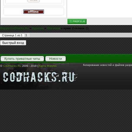
Форум CoDHacks.Ru
»
Курилка
»
Обо всем
»
нужно 2 голоса.
(1)
1
Страница
1
из
1
Купить приватные читы
Новости
Копирование новостей и файлов разр
©
CoDHacks.Ru
2009 - 2018 |
Карта Форума