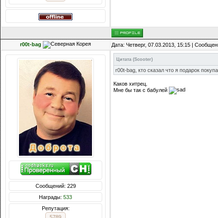
r00t-bag
Дата: Четверг, 07.03.2013, 15:15 | Сообще
Цитата
(
Scooter
)
r00t-bag, кто сказал что я подарок поку
Каков хитрец.
Мне бы так с бабулей
Сообщений: 229
Награды:
533
Репутация:
5789