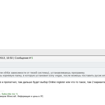
2013, 16:50 | Сообщение #
5
ли x64(в зависимости от твоей системы), устанавливаешь программу.
ь корневую папку, в которую установил sony vegas, после можешь поставить русик и
же и пропатчил, там дальше будет выбор Online register или что-то такое, там 2 вариа
o. Subscribe me =)
рверов Minecraft. Информация и цены в ЛС.