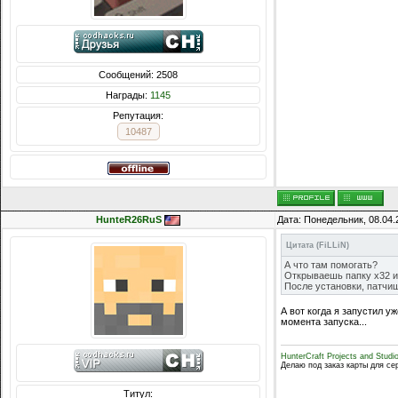
Сообщений: 2508
Награды:
1145
Репутация:
10487
HunteR26RuS
Дата: Понедельник, 08.04.
Цитата
(
FiLLiN
)
А что там помогать?
Открываешь папку x32 и
После установки, патчиш
А вот когда я запустил у
момента запуска...
HunterCraft Projects and Studi
Делаю под заказ карты для се
Титул: