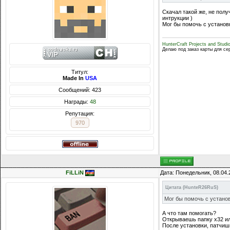
Скачал такой же, не полу
интрукции )
Мог бы помочь с установ
HunterCraft Projects and Studi
Делаю под заказ карты для се
Титул:
Made In
USA
Сообщений: 423
Награды:
48
Репутация:
970
FiLLiN
Дата: Понедельник, 08.04.
Цитата
(
HunteR26RuS
)
Мог бы помочь с устано
А что там помогать?
Открываешь папку x32 ил
После установки, патчиш