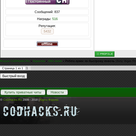
Сообщений: 837
Награды:
516
Репутация:
5432
Форум CoDHacks.Ru
»
Курилка
»
Обо всем
»
Ребята нужно по-быстрому помочь
(Sony Vegas Pr
1
Страница
1
из
1
Купить приватные читы
Новости
©
CoDHacks.Ru
2009 - 2018 |
Карта Форума