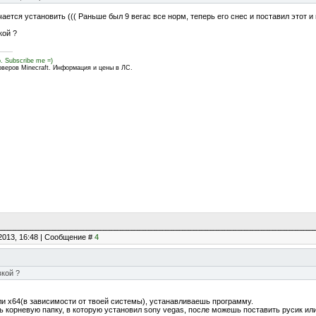
чается установить ((( Раньше был 9 вегас все норм, теперь его снес и поставил этот и 
кой ?
o. Subscribe me =)
рверов Minecraft. Информация и цены в ЛС.
2013, 16:48 | Сообщение #
4
вкой ?
и x64(в зависимости от твоей системы), устанавливаешь программу.
ь корневую папку, в которую установил sony vegas, после можешь поставить русик ил