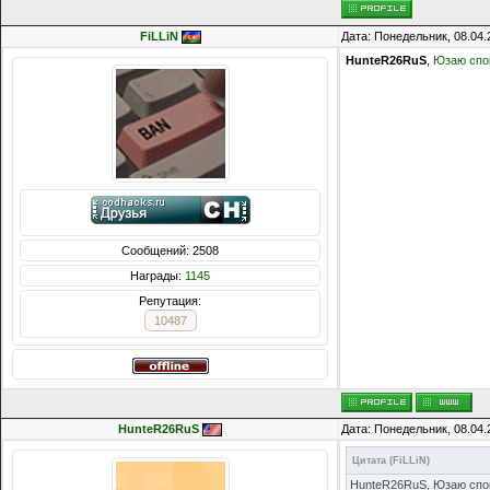
FiLLiN
Дата: Понедельник, 08.04.
HunteR26RuS
,
Юзаю спок
Сообщений: 2508
Награды:
1145
Репутация:
10487
HunteR26RuS
Дата: Понедельник, 08.04.
Цитата
(
FiLLiN
)
HunteR26RuS, Юзаю спок