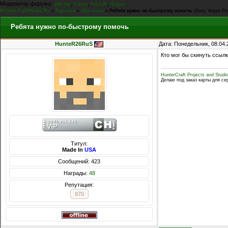
Модератор форума:
,
,
,
g0d-me
Casus
FiLLiN
iEnjoy
Форум CoDHacks.Ru
»
Курилка
»
Обо всем
»
Ребята нужно по-быстрому помочь
(Sony Vegas Pr
Ребята нужно по-быстрому помочь
HunteR26RuS
Дата: Понедельник, 08.04.
Кто мог бы скинуть ссыл
HunterCraft Projects and Studi
Делаю под заказ карты для се
Титул:
Made In
USA
Сообщений: 423
Награды:
48
Репутация:
970