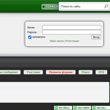
Логин:
Пароль:
запомнить
Забыл пароль
|
Регистрация
ые сообщения
·
Участники
·
Правила форума
·
Поиск
·
RSS