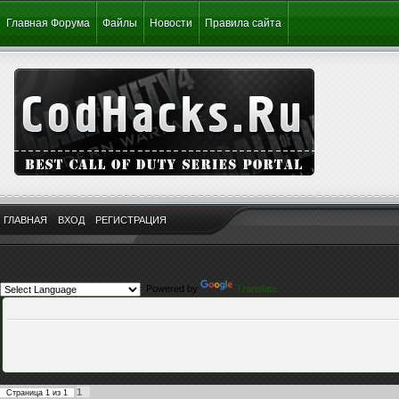
Главная Форума
Файлы
Новости
Правила сайта
ГЛАВНАЯ
ВХОД
РЕГИСТРАЦИЯ
Powered by
Translate
1
Страница
1
из
1