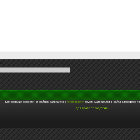
o)
Копирование новостей и файлов разрешено |
Копирование
других материалов с сайта разрешено то
Для правообладателей