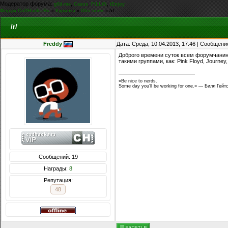
Модератор форума:
,
,
,
g0d-me
Casus
FiLLiN
iEnjoy
Форум CoDHacks.Ru
»
Курилка
»
Обо всем
»
/r/
/r/
Freddy
Дата: Среда, 10.04.2013, 17:46 | Сообщени
Доброго времени суток всем форумчанин
такими группами, как: Pink Floyd, Journey,
«Be nice to nerds.
Some day you’ll be working for one.» — Билл Гейт
Сообщений: 19
Награды:
8
Репутация:
48