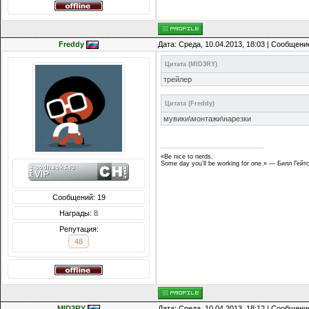
Freddy
Дата: Среда, 10.04.2013, 18:03 | Сообщени
Цитата
(
MID3RY
)
трейлер
Цитата
(
Freddy
)
мувики\монтажи\нарезки
«Be nice to nerds.
Some day you’ll be working for one.» — Билл Гейт
Сообщений: 19
Награды:
8
Репутация:
48
MID3RY
Дата: Среда, 10.04.2013, 18:12 | Сообщени