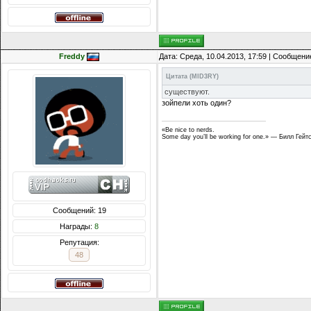
Freddy
Дата: Среда, 10.04.2013, 17:59 | Сообщени
Цитата
(
MID3RY
)
существуют.
зойпели хоть один?
«Be nice to nerds.
Some day you’ll be working for one.» — Билл Гейт
Сообщений: 19
Награды:
8
Репутация:
48