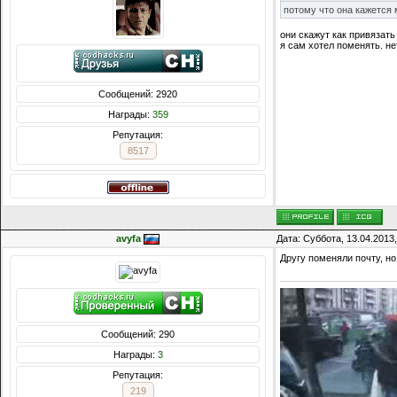
потому что она кажется 
они скажут как привязат
я сам хотел поменять. не
Сообщений: 2920
Награды:
359
Репутация:
8517
avyfa
Дата: Суббота, 13.04.2013
Другу поменяли почту, но
Сообщений: 290
Награды:
3
Репутация:
219