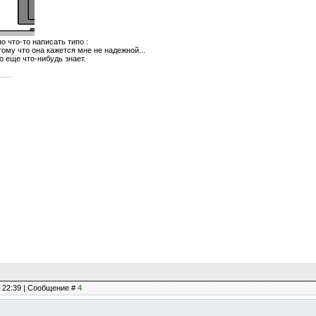
 что-то написать типо :
тому что она кажется мне не надежной...
о еще что-нибудь знает.
, 22:39 | Сообщение #
4