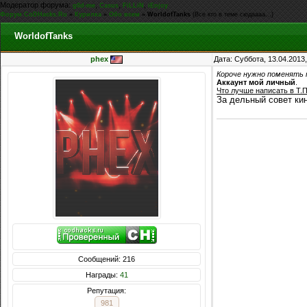
Модератор форума:
,
,
,
g0d-me
Casus
FiLLiN
iEnjoy
Форум CoDHacks.Ru
»
Курилка
»
Обо всем
»
WorldofTanks
(Все кто в теме сюдаааа...)
WorldofTanks
phex
Дата: Суббота, 13.04.2013
Короче нужно поменять 
Аккаунт мой личный
.
Что лучше написать в Т.
За дельный совет к
Сообщений: 216
Награды:
41
Репутация:
981