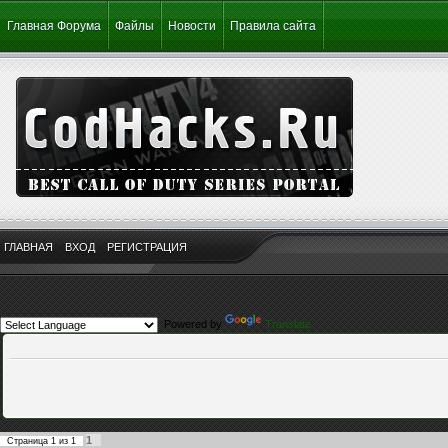
Главная Форума
Файлы
Новости
Правила сайта
ГЛАВНАЯ
ВХОД
РЕГИСТРАЦИЯ
Powered by
Translate
1
Страница
1
из
1