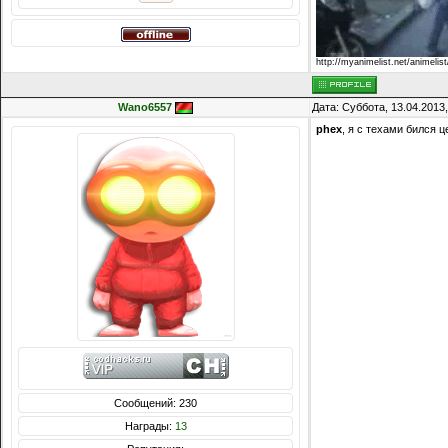
http://myanimelist.net/animelis
Wano6557
Дата: Суббота, 13.04.2013
phex
, я с техами бился 
Сообщений: 230
Награды:
13