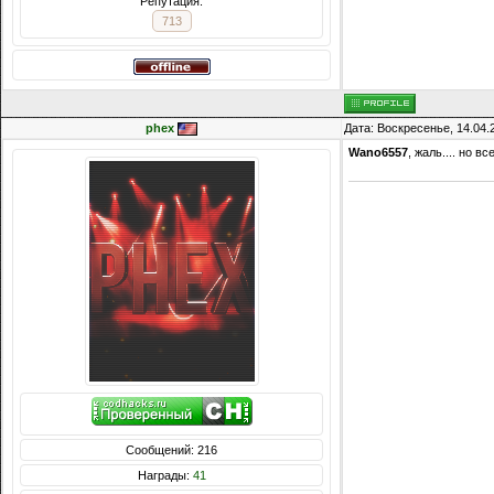
Репутация:
713
phex
Дата: Воскресенье, 14.04.
Wano6557
, жаль.... но в
Сообщений: 216
Награды:
41