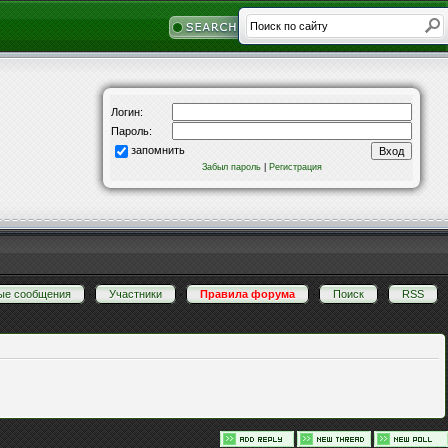
Логин:
Пароль:
запомнить
Забыл пароль
|
Регистрация
ые сообщения
·
Участники
·
Правила форума
·
Поиск
·
RSS