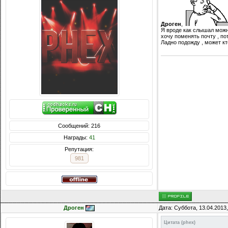
Дроген
,
Я вроде как слышал можно
хочу поменять почту , по
Ладно подожду , может кт
Сообщений: 216
Награды:
41
Репутация:
981
Дроген
Дата: Суббота, 13.04.2013
Цитата
(
phex
)