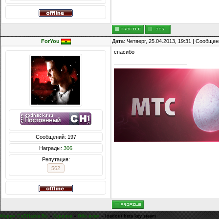
ForYou
Дата: Четверг, 25.04.2013, 19:31 | Сообще
спасибо
Сообщений: 197
Награды:
306
Репутация:
562
Форум CoDHacks.Ru
»
Курилка
»
Обо всем
»
loadout beta key steam