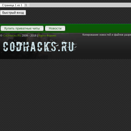
1
Страница
1
из
1
Купить приватные читы
Новости
Копирование новостей и файлов разр
©
CoDHacks.Ru
2009 - 2018 |
Карта Форума