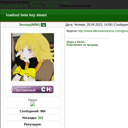
Модератор форума:
,
,
,
g0d-me
Casus
FiLLiN
iEnjoy
Форум CoDHacks.Ru
»
Курилка
»
Обо всем
»
loadout beta key steam
loadout beta key steam
Snoopy(MSK)
Дата: Четверг, 25.04.2013, 14:08 | Сообще
Короче
http://www.alienwarearena.com/givea
Skype
|
Steam
Разрешение на продажу.
Титул:
Сообщений: 964
Награды:
223
Репутация: