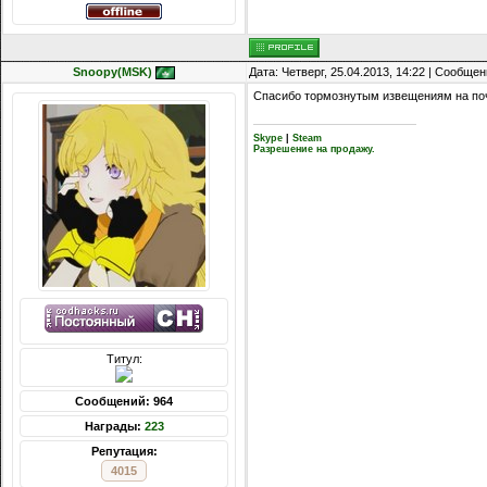
Snoopy(MSK)
Дата: Четверг, 25.04.2013, 14:22 | Сообще
Спасибо тормознутым извещениям на поч
Skype
|
Steam
Разрешение на продажу.
Титул:
Сообщений: 964
Награды:
223
Репутация:
4015