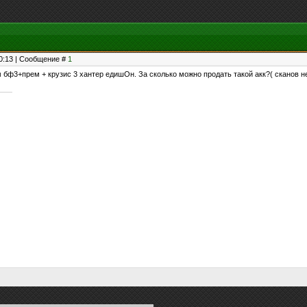
10:13 | Сообщение #
1
м бф3+прем + крузис 3 хантер едишОн. За сколько можно продать такой акк?( сканов не