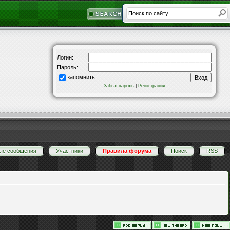
Логин:
Пароль:
запомнить
Забыл пароль
|
Регистрация
ые сообщения
·
Участники
·
Правила форума
·
Поиск
·
RSS