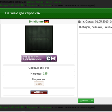
Модератор форума:
,
,
,
g0d-me
Casus
FiLLiN
iEnjoy
Форум CoDHacks.Ru
»
Курилка
»
Обо всем
»
Не знаю где спросить.
(Акк ориджин)
Не знаю где спросить.
D4rkSonne
Дата: Среда, 01.05.2013, 
В общем, есть акк, на на
Сообщений: 645
Награды:
135
Репутация:
3116
Форум CoDHacks.Ru
»
Курилка
»
Обо всем
»
Не знаю где спросить.
(Акк ориджин)