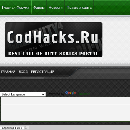
Главная Форума
Файлы
Новости
Правила сайта
ГЛАВНАЯ
ВХОД
РЕГИСТРАЦИЯ
Powered by
Translate
1
Страница
1
из
1