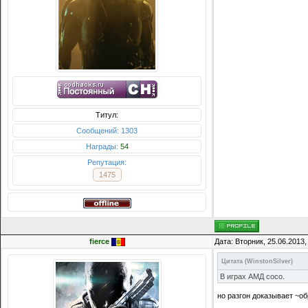
Титул:
Сообщений: 1303
Награды:
54
Репутация:
1475
fierce
Дата: Вторник, 25.06.2013
Цитата
(
WinstonSilver
)
В играх АМД сосо.
но разгон доказывает ~о