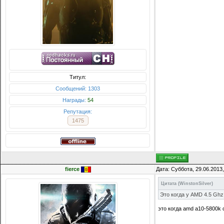
Титул:
Сообщений: 1303
Награды:
54
Репутация:
1475
fierce
Дата: Суббота, 29.06.2013
Цитата
(
WinstonSilver
)
Это когда у AMD 4.5 Ghz,
это когда amd a10-5800k 