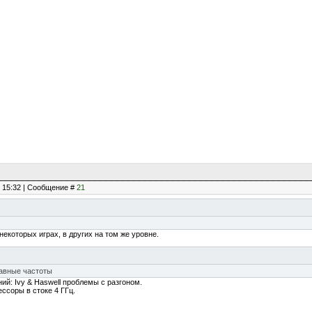
, 15:32 | Сообщение #
21
екоторых играх, в других на том же уровне.
равные частоты
ий: Ivy & Haswell проблемы с разгоном.
ссоры в стоке 4 ГГц.