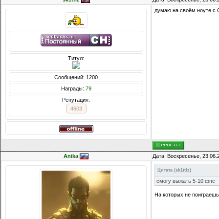
думаю на своём ноуте с 
Титул:
Сообщений: 1200
Награды:
79
Репутация:
4603
Anika
Дата: Воскресенье, 23.06.
Цитата
(
sk1ttlz
)
смогу выжать 5-10 фпс
На которых не поиграешь