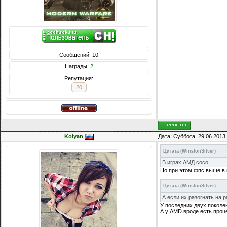
Сообщений: 10
Награды:
2
Репутация:
20
Kolyan
Дата: Суббота, 29.06.2013
Цитата
(
WinstonSilver
)
В играх АМД сосо.
Но при этом фпс выше в н
Цитата
(
WinstonSilver
)
А если их разогнать на 
У последних двух поколен
А у AMD вроде есть проце