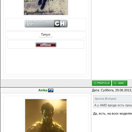
Титул:
Сообщений: 8074
Награды:
714
Репутация:
14216
Anika
Дата: Суббота, 29.06.2013
Цитата
(
Kolyan
)
А у AMD вроде есть проц
Да, есть, на всех моделя