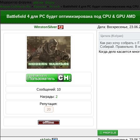
Модератор форума:
,
g0d-me
iEnjoy
Форум CoDHacks.Ru
»
Курилка
»
Hi-tech
»
Battlefield 4 для PC будет оптимизирована под CP
Battlefield 4 для PC будет оптимизирована под CPU & GPU AMD
WinstonSilver
Дата: Воскресенье, 23.06.
Цитата
(
Kolyan
)
Как раз хочу собрать с F
Собирай. Правильно. В н
Когда дело касается мног
Сообщений: 10
Награды:
2
Репутация:
20
sk1ttlz
Дата: Воскресенье, 23.06.