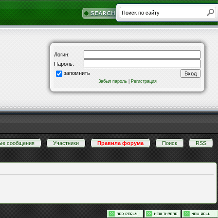
Логин:
Пароль:
запомнить
Забыл пароль
|
Регистрация
ые сообщения
·
Участники
·
Правила форума
·
Поиск
·
RSS