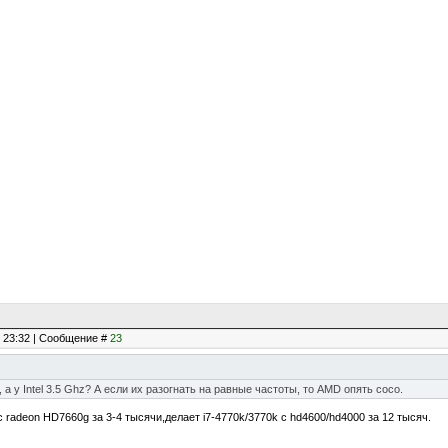
, 23:32 | Сообщение #
23
 а у Intel 3.5 Ghz? А если их разогнать на равные частоты, то AMD опять сосо.
с radeon HD7660g за 3-4 тысячи,делает i7-4770k/3770k с hd4600/hd4000 за 12 тысяч.