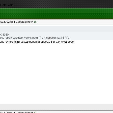
U & GPU AMD
2013, 02:55 | Сообщение #
16
X-8350.
екоторых случаях уделывает i7 с 4 ядрами на 3.5 ГГц.
опоточности(типа кодирования видео). В играх АМД сосо.
2013, 10:09 | Сообщение #
17