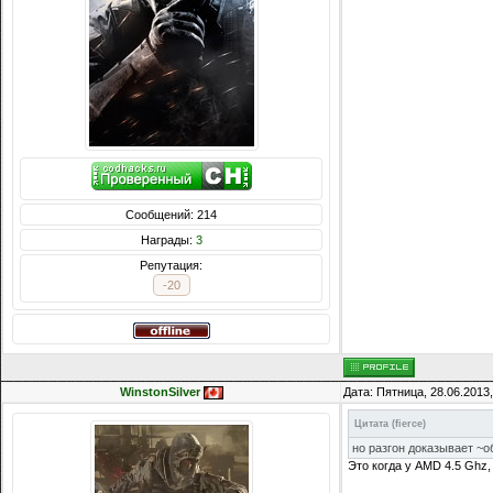
Сообщений: 214
Награды:
3
Репутация:
-20
WinstonSilver
Дата: Пятница, 28.06.2013
Цитата
(
fierce
)
но разгон доказывает ~о
Это когда у AMD 4.5 Ghz, 