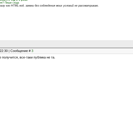
ния? Пиши сюда
азу его HTML-код, заявки без соблюдения моих условий не рассматриваю.
, 22:30 | Сообщение #
3
 получится, все-таки публика не та.