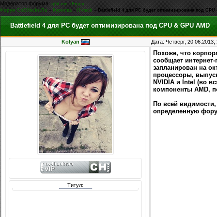
Модератор форума:
,
g0d-me
iEnjoy
Форум CoDHacks.Ru
»
Курилка
»
Hi-tech
»
Battlefield 4 для PC будет оптимизирована под CP
Battlefield 4 для PC будет оптимизирована под CPU & GPU AMD
Kolyan
Дата: Четверг, 20.06.2013
Похоже, что корпор
сообщает интернет
запланирован на ок
процессоры, выпуск
NVIDIA и Intel (во 
компоненты AMD, по
По всей видимости, 
определенную фору
Титул: