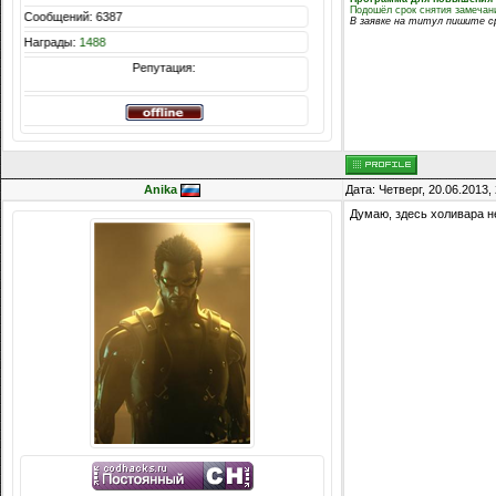
Подошёл срок снятия замеча
Сообщений: 6387
В заявке на титул пишите ср
Награды:
1488
Репутация:
Anika
Дата: Четверг, 20.06.2013
Думаю, здесь холивара не