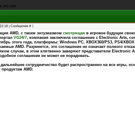
U & GPU AMD
, 22:18 | Сообщение #
1
ация AMD, с таким энтузиазмом
смотрящая
в игровое будущее своих
-портал
VG24/7
, компания заключила соглашение с Electronic Arts, со
тябрь этого года, платформы: Windows PC, XBOX360/PS3, PS4/XBOX
аемые AMD. Разумеется, это соглашение не означает полного отка
всяком случае, в этом клятвенно заверяют представители Electronic A
добное соглашение не может не порадовать.
дальнейшее сотрудничество будет распространено на все игры, основ
 продуктам AMD.