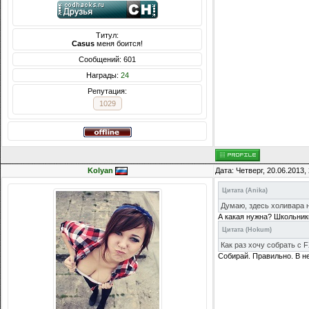
Титул:
Casus
меня боится!
Сообщений: 601
Награды:
24
Репутация:
1029
Kolyan
Дата: Четверг, 20.06.2013
Цитата
(
Anika
)
Думаю, здесь холивара н
А какая нужна? Школьники
Цитата
(
Hokum
)
Как раз хочу собрать с 
Собирай. Правильно. В не