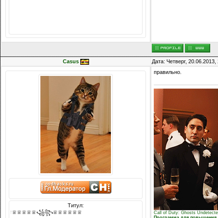
Сообщений: 8074
Награды:
714
Репутация:
14216
Casus
Дата: Четверг, 20.06.2013
правильно.
Титул:
♕♕♕♕♕♕꧁꧂♕♕♕♕♕♕
Call of Duty: Ghosts Undetect
Программа для повышения в