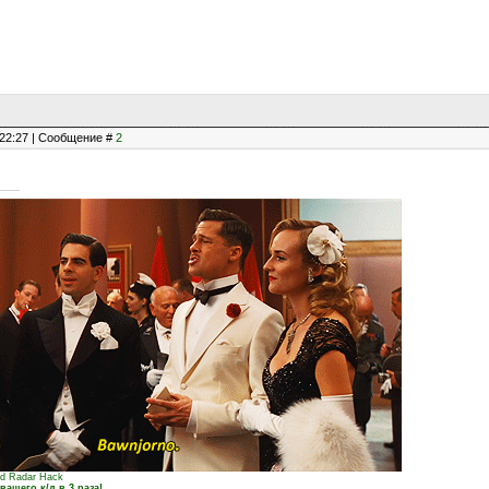
, 22:27 | Сообщение #
2
ed Radar Hack
ашего к/д в 3 раза!