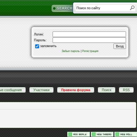
Логин:
Пароль:
запомнить
Забыл пароль
|
Регистрация
ые сообщения
·
Участники
·
Правила форума
·
Поиск
·
RSS