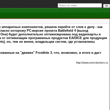
 аппаратных компонентов, решила перейти от слов к делу - как
гласно которому PC-версия проекта Battlefield 4 (выход
 One) будет дополнительно оптимизирована под видеокарты и
за от оптимизации программных продуктов EA/DICE для продукции
rts), но, тем не менее, владельцев систем, где установлены
анные на "движке" Frostbite 3, что, возможно, в итоге и даст
http://www.overclockers.ru