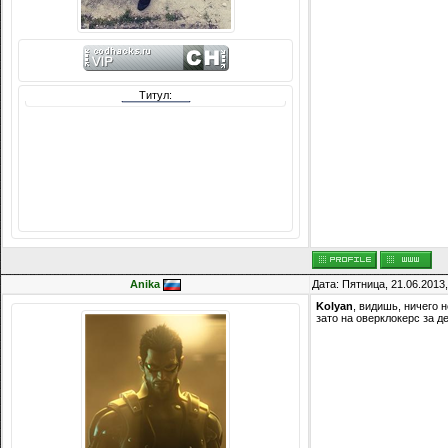
Титул:
Сообщений: 8074
Награды:
714
Репутация:
14216
Anika
Дата: Пятница, 21.06.2013
Kolyan
, видишь, ничего н
зато на оверклокерс за д