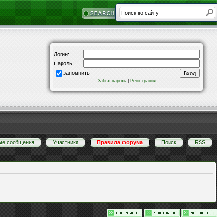
Логин:
Пароль:
запомнить
Забыл пароль
|
Регистрация
ые сообщения
·
Участники
·
Правила форума
·
Поиск
·
RSS