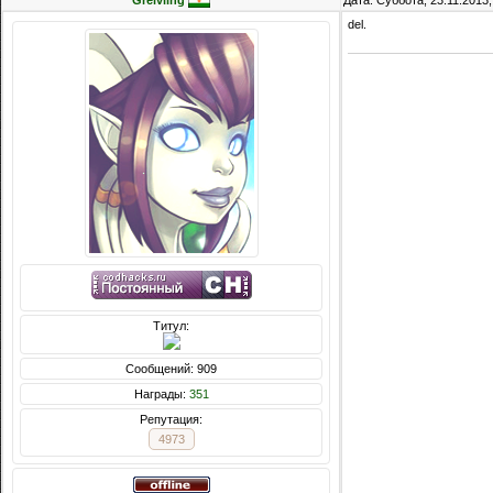
Greivling
Дата: Суббота, 23.11.2013
del.
Титул:
Сообщений: 909
Награды:
351
Репутация:
4973