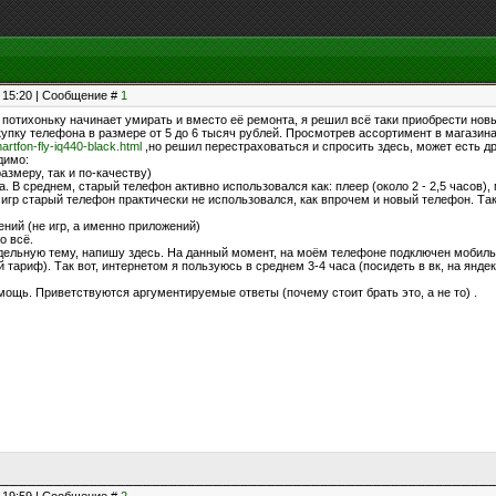
, 15:20 | Сообщение #
1
 потихоньку начинает умирать и вместо её ремонта, я решил всё таки приобрести нов
упку телефона в размере от 5 до 6 тысяч рублей. Просмотрев ассортимент в магазина
artfon-fly-iq440-black.html
,но решил перестраховаться и спросить здесь, может есть 
димо:
азмеру, так и по-качеству)
. В среднем, старый телефон активно использовался как: плеер (около 2 - 2,5 часов), м
 игр старый телефон практически не использовался, как впрочем и новый телефон. Та
ний (не игр, а именно приложений)
о всё.
тдельную тему, напишу здесь. На данный момент, на моём телефоне подключен мобиль
 тариф). Так вот, интернетом я пользуюсь в среднем 3-4 часа (посидеть в вк, на янде
мощь. Приветствуются аргументируемые ответы (почему стоит брать это, а не то) .