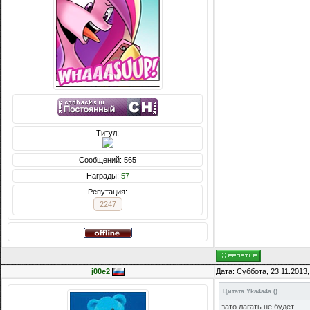
Титул:
Сообщений: 565
Награды:
57
Репутация:
2247
j00e2
Дата: Суббота, 23.11.2013
Цитата
Yka4a4a
(
)
зато лагать не будет