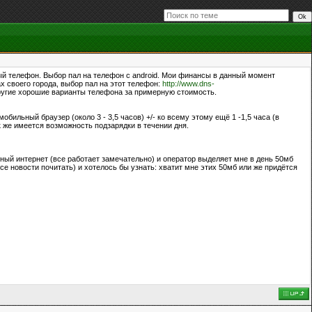
ый телефон. Выбор пал на телефон с android. Мои финансы в данный момент
х своего города, выбор пал на этот телефон:
http://www.dns-
другие хорошие варианты телефона за примерную стоимость.
обильный браузер (около 3 - 3,5 часов) +/- ко всему этому ещё 1 -1,5 часа (в
к же имеется возможность подзарядки в течении дня.
ный интернет (все работает замечательно) и оператор выделяет мне в день 50мб
ксе новости почитать) и хотелось бы узнать: хватит мне этих 50мб или же придётся