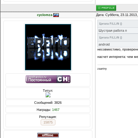
cyclomza
Дата: Суббота, 23.11.2013
Цитата
FiLLiN
(
)
Шустрая работа п
Цитата
FiLLiN
(
)
android
несовместимо, проверенн
насчет интернета: чем ме
zaartny
Титул:
Сообщений: 3826
Награды:
1467
Репутация:
15875