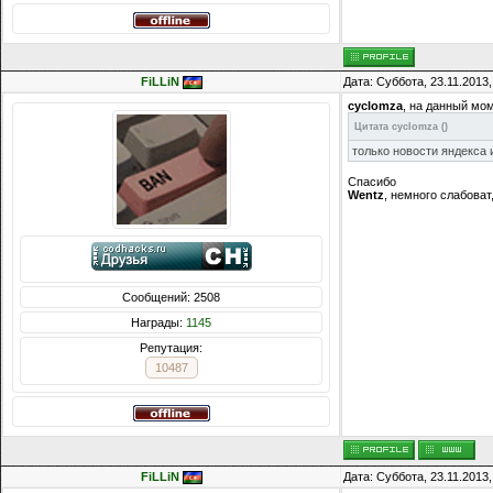
FiLLiN
Дата: Суббота, 23.11.2013
cyclomza
, на данный мом
Цитата
cyclomza
(
)
только новости яндекса и
Спасибо
Wentz
, немного слабоват
Сообщений: 2508
Награды:
1145
Репутация:
10487
FiLLiN
Дата: Суббота, 23.11.2013