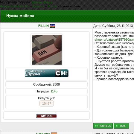
Модератор форума:
,
g0d-me
iEnjoy
Форум CoDHacks.Ru
»
Курилка
»
Hi-tech
»
Нужна мобила
Нужна мобила
FiLLiN
Дата: Суббота, 23.11.2013
Моя старенькая звонилка
позволяют совершить пок
shop.ru/catalog/i157990/sm
От телефона мне необхо
- Хороший экран (как по-р
- Долгоживущая батарейка
зависимости от дня). Для
- Хорошая камера
- Шустрая работа приложе
Думаю на требованиях эт
И что бы не создавать о
трафика (подключён такой
менять тариф?
Заранее благодарю за по
Сообщений: 2508
Награды:
1145
Репутация:
10487