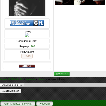
Титул:
Сообщений: 3941
Награды:
763
Репутация:
10549
Форум CoDHacks.Ru
»
Курилка
»
Hi-tech
»
зарядка iphone
1
Страница
1
из
1
Купить приватные читы
Новости