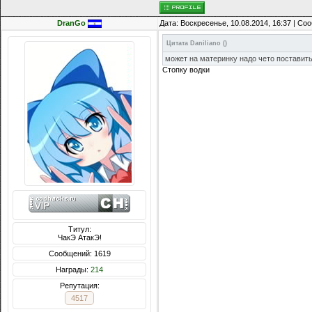
DranGo
Дата: Воскресенье, 10.08.2014, 16:37 | С
Цитата
Daniliano
(
)
может на материнку надо чето поставит
Стопку водки
Титул:
ЧакЭ АтакЭ!
Сообщений: 1619
Награды:
214
Репутация:
4517