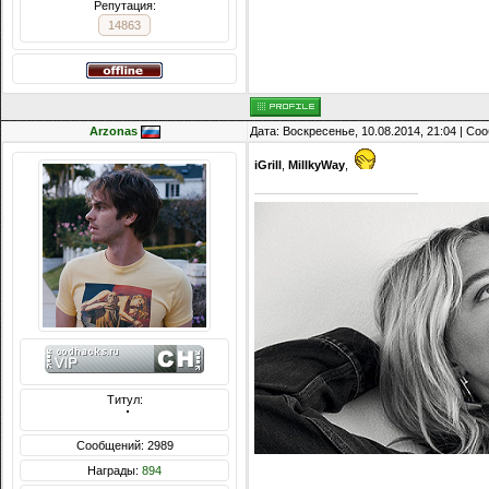
Репутация:
14863
Arzonas
Дата: Воскресенье, 10.08.2014, 21:04 | С
iGrill
,
MillkyWay
,
Титул:
  ̍̍̍̍̍̍̍̍̍̍̍̍̍̍̍̍̍̍̍̍̍̍̍̍̍̍̍̍̍̍̍̍̍̍̍̍̍̍̍̍̍̍̍̍̍̍
Сообщений: 2989
Награды:
894