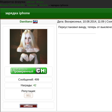
Модератор форума:
,
g0d-me
iEnjoy
Форум CoDHacks.Ru
»
Курилка
»
Hi-tech
»
зарядка iphone
зарядка iphone
Daniliano
Дата: Воскресенье, 10.08.2014, 11:09 | С
Переустановил винду, теперь от выключе
Сообщений: 499
Награды:
42
Репутация:
951