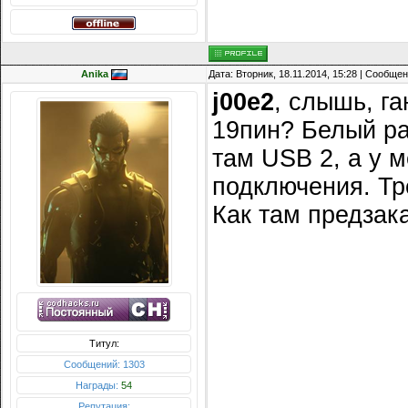
Anika
Дата: Вторник, 18.11.2014, 15:28 | Сообще
j00e2
, слышь, г
19пин? Белый раз
там USB 2, а у 
подключения. Тре
Как там предзак
Титул:
Сообщений: 1303
Награды:
54
Репутация: