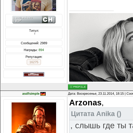
Титул:
  ̍̍̍̍̍̍̍̍̍̍̍̍̍̍̍̍̍̍̍̍̍̍̍̍̍̍̍̍̍̍̍̍̍̍̍̍̍̍̍̍̍̍̍̍̍̍
Сообщений: 2989
Награды:
894
Репутация:
16275
asdfsimple
Дата: Воскресенье, 23.11.2014, 18:15 | С
Arzonas
,
Цитата
Anika
(
)
, слышь где ты