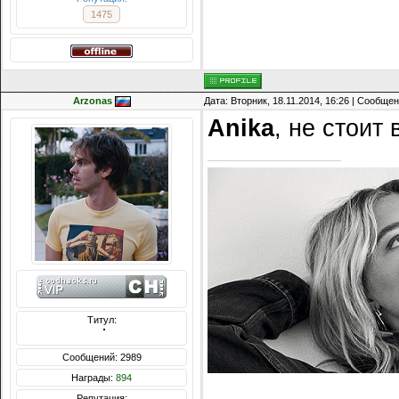
1475
Arzonas
Дата: Вторник, 18.11.2014, 16:26 | Сообще
Anika
, не стоит 
Титул:
  ̍̍̍̍̍̍̍̍̍̍̍̍̍̍̍̍̍̍̍̍̍̍̍̍̍̍̍̍̍̍̍̍̍̍̍̍̍̍̍̍̍̍̍̍̍̍
Сообщений: 2989
Награды:
894
Репутация: