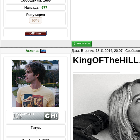
Сообщений: 1668
Награды:
677
Репутация:
5345
Arzonas
Дата: Вторник, 18.11.2014, 20:07 | Сообще
KingOFTheHiLL
Титул:
  ̍̍̍̍̍̍̍̍̍̍̍̍̍̍̍̍̍̍̍̍̍̍̍̍̍̍̍̍̍̍̍̍̍̍̍̍̍̍̍̍̍̍̍̍̍̍