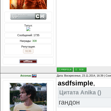
Титул:
Сообщений: 1735
Награды:
308
Репутация:
9136
Arzonas
Дата: Воскресенье, 23.11.2014, 16:39 | С
asdfsimple
,
Цитата
Anika
(
)
гандон