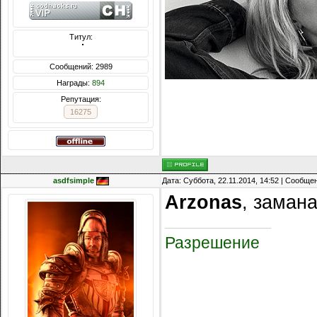
Титул:
  ̍̍̍̍̍̍̍̍̍̍̍̍̍̍̍̍̍̍̍̍̍̍̍̍̍̍̍̍̍̍̍̍̍̍̍̍̍̍̍̍̍̍̍̍̍̍
Сообщений: 2989
Награды:
894
Репутация:
16275
asdfsimple
Дата: Суббота, 22.11.2014, 14:52 | Сообще
Arzonas
, заман
Разрешение