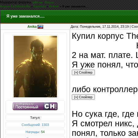
Модератор форума:
,
g0d-me
iEnjoy
Форум CoDHacks.Ru
»
Курилка
»
Hi-tech
»
Я уже заманался....
Я уже заманался....
Anika
Дата: Понедельник, 17.11.2014, 23:19 | С
Купил корпус The
типа выебнулся
Н
2 на мат. плате
Я уже понял, чт
либо контроллер
Но сука где, где
Титул:
Я смотрел никс, д
Сообщений: 1303
понял, только за
Награды:
54