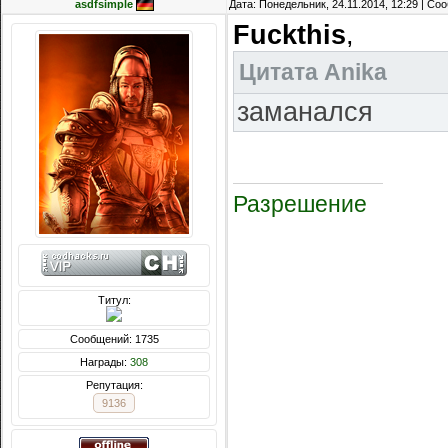
asdfsimple
Дата: Понедельник, 24.11.2014, 12:29 | С
Fuckthis
,
Цитата
Anika
заманался
Разрешение
Титул:
Сообщений: 1735
Награды:
308
Репутация:
9136