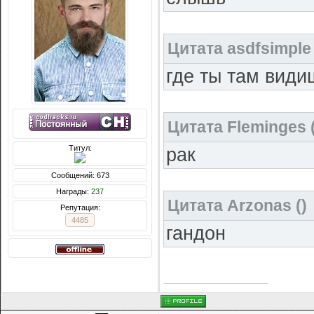
Цитата
asdfsimple
где ты там види
Цитата
Fleminges
Титул:
рак
Сообщений: 673
Награды:
237
Цитата
Arzonas
(
)
Репутация:
4485
гандон