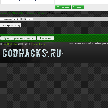
Форум CoDHacks.Ru
»
Курилка
»
Hi-tech
»
Я уже заманался....
1
Страница
1
из
2
2
»
Купить приватные читы
Новости
Копирование новостей и файлов разр
©
CoDHacks.Ru
2009 - 2018 |
Карта Форума