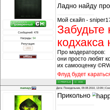
Ладно найду про
Мой скайп - sniper1
Забудьте 
Сообщений: 478
кодхакса 
Награды:
54
Репутация:
-203
Про модераторов:
они просто любят к
их самооценку ©R
Флуд будет каратьс
mamayy
Дата: Понедельник, 09.08.2010, 13:09 | С
Прикольно