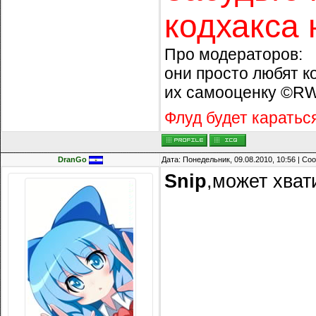
кодхакса 
Про модераторов:
они просто любят к
их самооценку ©R
Флуд будет каратьс
DranGo
Дата: Понедельник, 09.08.2010, 10:56 | С
Snip
,может хват