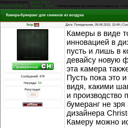
Модератор форума:
,
g0d-me
iEnjoy
Форум CoDHacks.Ru
»
Курилка
»
Hi-tech
»
Камера-бумеранг для снимков из воздуха
(Да, и так
Камера-бумеранг для снимков из воздуха
Snip
Дата: Понедельник, 09.08.2010, 10:49 | С
Камеры в виде т
инновацией в диз
пусть и лишь в 
девайсу новую ф
эта камера такж
Пусть пока это 
Сообщений: 478
Награды:
54
видя, какими ша
Репутация:
и производство 
-203
бумеранг не зря
дизайнера Christ
Камеру можно ис