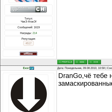
Титул:
ЧакЭ АтакЭ!
Сообщений: 1619
Награды:
214
Репутация:
4517
Exst
Дата: Понедельник, 09.08.2010, 10:58 | С
DranGo,чё тебе 
замаскированные