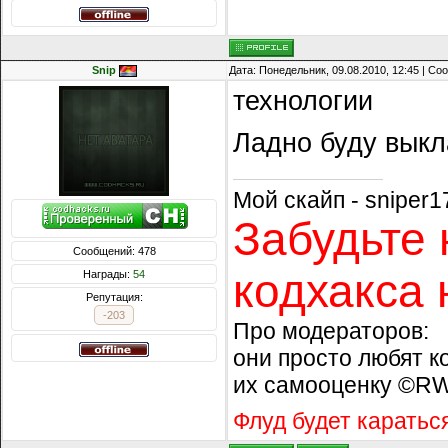
Snip
Дата: Понедельник, 09.08.2010, 12:45 | С
технологии
Ладно буду выкл
Мой скайп - sniper1
Забудьте 
Сообщений: 478
кодхакса 
Награды:
54
Репутация:
-203
Про модераторов:
они просто любят к
их самооценку ©R
Флуд будет каратьс